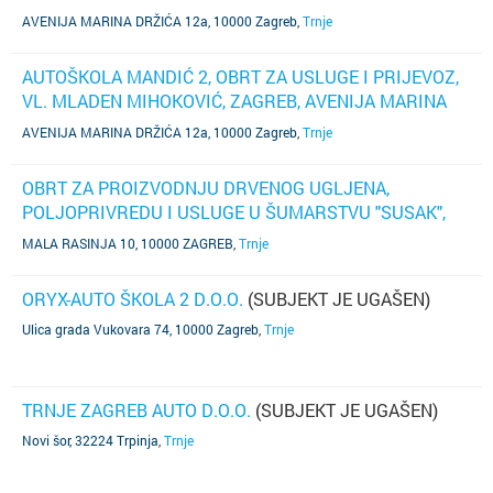
DRŽIĆA 12A
AVENIJA MARINA DRŽIĆA 12a, 10000 Zagreb
,
Trnje
AUTOŠKOLA MANDIĆ 2, OBRT ZA USLUGE I PRIJEVOZ,
VL. MLADEN MIHOKOVIĆ, ZAGREB, AVENIJA MARINA
DRŽIĆA 12A
AVENIJA MARINA DRŽIĆA 12a, 10000 Zagreb
,
Trnje
OBRT ZA PROIZVODNJU DRVENOG UGLJENA,
POLJOPRIVREDU I USLUGE U ŠUMARSTVU "SUSAK",
SAMIR SUSAK, RASINJA, MALA RASINJA 10
MALA RASINJA 10, 10000 ZAGREB
,
Trnje
ORYX-AUTO ŠKOLA 2 D.O.O.
(SUBJEKT JE UGAŠEN)
Ulica grada Vukovara 74, 10000 Zagreb
,
Trnje
TRNJE ZAGREB AUTO D.O.O.
(SUBJEKT JE UGAŠEN)
Novi šor, 32224 Trpinja
,
Trnje