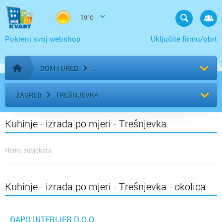
19°C
Pokreni svoj webshop
Uključite firmu/obrt
DOM I URED
Početna stranica
ZAGREB
TREŠNJEVKA
Kuhinje - izrada po mjeri - Trešnjevka
Nema subjekata
Kuhinje - izrada po mjeri - Trešnjevka - okolica
ĐAPO INTERIJER D.O.O.