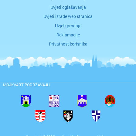
Uvjeti oglašavanja
Uvjeti izrade web stranica
Uvjeti prodaje
Reklamacije
Privatnost korisnika
MOJKVART PODRŽAVAJU