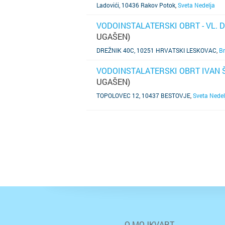
Ladovići, 10436 Rakov Potok
,
Sveta Nedelja
VODOINSTALATERSKI OBRT - VL. D
UGAŠEN)
SAZNAJ VIŠE
DREŽNIK 40C, 10251 HRVATSKI LESKOVAC
,
Br
VODOINSTALATERSKI OBRT IVAN 
UGAŠEN)
SAZNAJ VIŠE
TOPOLOVEC 12, 10437 BESTOVJE
,
Sveta Nedel
O MOJKVART