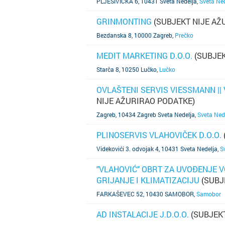
PLJEŠIVIČKA 6, 10431 Sveta Nedelja
,
Sveta Ne
GRINMONTING
(SUBJEKT NIJE AŽ
SAZNAJ VIŠE
Bezdanska 8, 10000 Zagreb
,
Prečko
MEDIT MARKETING D.O.O.
(SUBJEK
SAZNAJ VIŠE
Starča 8, 10250 Lučko
,
Lučko
OVLAŠTENI SERVIS VIESSMANN || 
NIJE AŽURIRAO PODATKE)
SAZNAJ VIŠE
Zagreb, 10434 Zagreb Sveta Nedelja
,
Sveta Ned
PLINOSERVIS VLAHOVIČEK D.O.O.
SAZNAJ VIŠE
Videkovići 3. odvojak 4, 10431 Sveta Nedelja
,
S
"VLAHOVIĆ" OBRT ZA UVOĐENJE V
GRIJANJE I KLIMATIZACIJU
(SUBJ
SAZNAJ VIŠE
FARKAŠEVEC 52, 10430 SAMOBOR
,
Samobor
AD INSTALACIJE J.D.O.O.
(SUBJEKT
SAZNAJ VIŠE