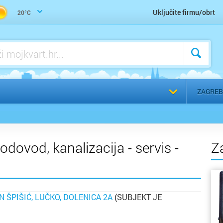
Trgovina građevinskog materijala
Uključite firmu/obrt
20°C
Voda, vodoinstalater, vodovod, kanalizacija - servis
Voda, vodoinstalater, vodovod, kanalizacija - ugradnja
a
Odaberi g
ZAGREB
odovod, kanalizacija - servis -
Z
N ŠPIŠIĆ, LUČKO, DOLENICA 2A
(SUBJEKT JE