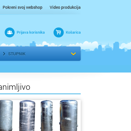
Pokreni svoj webshop
Video produkcija
Prijava korisnika
Košarica
rad
Odaberi kvart
STUPNIK
animljivo