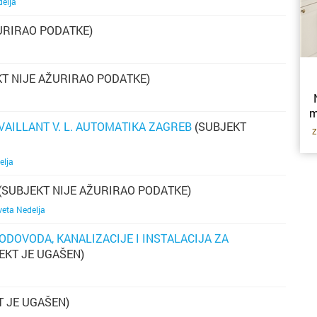
delja
pr
URIRAO PODATKE)
p
ob
uč
go
p
T NIJE AŽURIRAO PODATKE)
n
sl
k
m
pl
VAILLANT V. L. AUTOMATIKA ZAGREB
(SUBJEKT
K
Z
po
že
pr
vo
elja
d
T
iz
(SUBJEKT NIJE AŽURIRAO PODATKE)
K
se
v
veta Nedelja
p
ODOVODA, KANALIZACIJE I INSTALACIJA ZA
S
EKT JE UGAŠEN)
st
du
m
di
s
št
 JE UGAŠEN)
i
o