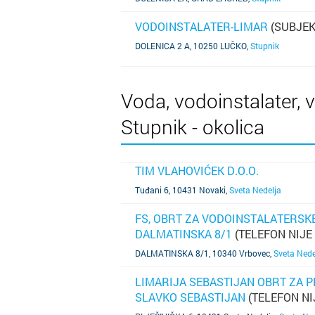
VODOINSTALATER-LIMAR
(SUBJEK
SAZNAJ VIŠE
DOLENICA 2 A, 10250 LUČKO
,
Stupnik
Voda, vodoinstalater, v
Stupnik - okolica
TIM VLAHOVIĆEK D.O.O.
SAZNAJ VIŠE
Tuđani 6, 10431 Novaki
,
Sveta Nedelja
FS, OBRT ZA VODOINSTALATERSKE
DALMATINSKA 8/1
(TELEFON NIJE
SAZNAJ VIŠE
DALMATINSKA 8/1, 10340 Vrbovec
,
Sveta Nede
LIMARIJA SEBASTIJAN OBRT ZA P
SLAVKO SEBASTIJAN
(TELEFON NI
SAZNAJ VIŠE