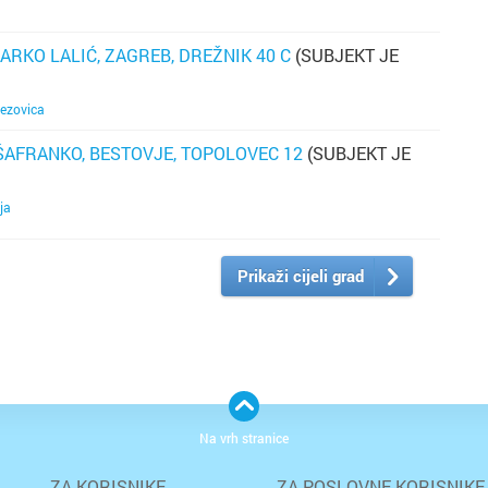
pr
ARKO LALIĆ, ZAGREB, DREŽNIK 40 C
(SUBJEKT JE
p
p
ezovica
ŠAFRANKO, BESTOVJE, TOPOLOVEC 12
(SUBJEKT JE
s
ri
ja
du
če
mo
Prikaži cijeli grad
v
t
u
p
pr
Na vrh stranice
re
m
ZA KORISNIKE
ZA POSLOVNE KORISNIKE