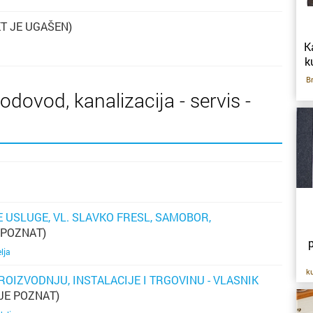
T JE UGAŠEN)
K
k
Br
odovod, kanalizacija - servis -
go
je
m
g
o
do
Ak
 USLUGE, VL. SLAVKO FRESL, SAMOBOR,
 POZNAT)
p
p
lja
po
ku
ROIZVODNJU, INSTALACIJE I TRGOVINU - VLASNIK
l
JE POZNAT)
g