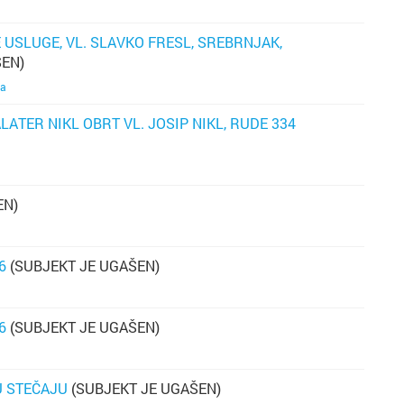
si
k
ni
p
je
st
USLUGE, VL. SLAVKO FRESL, SREBRNJAK,
ne
ŠEN)
bo
n
ja
mo
k
či
ATER NIKL OBRT VL. JOSIP NIKL, RUDE 334
o
s
ka
s
p
pr
EN)
bo
6
(SUBJEKT JE UGAŠEN)
m
p
6
(SUBJEKT JE UGAŠEN)
ne
g
su
n
su
U STEČAJU
(SUBJEKT JE UGAŠEN)
ko