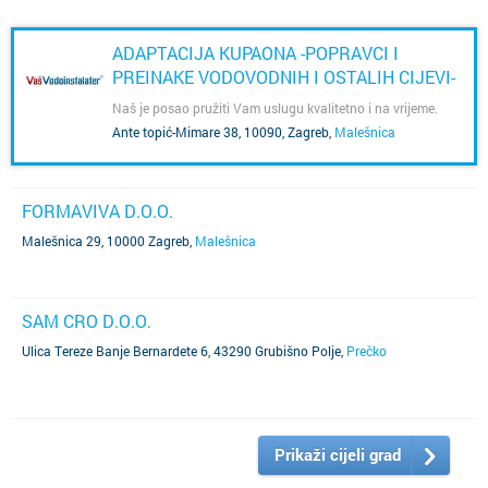
ADAPTACIJA KUPAONA -POPRAVCI I
PREINAKE VODOVODNIH I OSTALIH CIJEVI-
VAŠ VODOINSTALATER
Naš je posao pružiti Vam uslugu kvalitetno i na vrijeme.
Ante topić-Mimare 38, 10090, Zagreb
,
Malešnica
FORMAVIVA D.O.O.
Malešnica 29, 10000 Zagreb
,
Malešnica
SAM CRO D.O.O.
Ulica Tereze Banje Bernardete 6, 43290 Grubišno Polje
,
Prečko
Prikaži cijeli grad