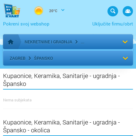
20°C
Pokreni svoj webshop
Uključite firmu/obrt
NEKRETNINE I GRADNJA
Početna stranica
ZAGREB
ŠPANSKO
Kupaonice, Keramika, Sanitarije - ugradnja -
Špansko
Nema subjekata
Kupaonice, Keramika, Sanitarije - ugradnja -
Špansko - okolica