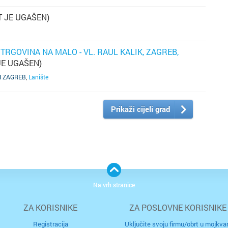
s
 JE UGAŠEN)
tr
br
 TRGOVINA NA MALO - VL. RAUL KALIK, ZAGREB,
JE UGAŠEN)
in
I ZAGREB
,
Lanište
š
s
Prikaži cijeli grad
o
Na vrh stranice
ZA KORISNIKE
ZA POSLOVNE KORISNIKE
Registracija
Uključite svoju firmu/obrt u mojkvar