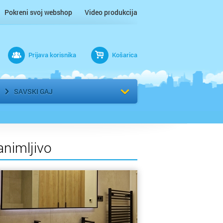
Pokreni svoj webshop
Video produkcija
Prijava korisnika
Košarica
rad
Odaberi kvart
SAVSKI GAJ
animljivo