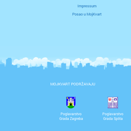
Impressum
Posao u MojKvart
MOJKVART PODRŽAVAJU
Poglavarstvo
Poglavarstvo
Grada Zagreba
Grada Splita