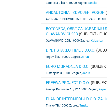
Zadarska ulica 4, 10000 Zagreb
,
Lanište
ANDAUTONIA- IZDVOJENI POGON
(
SAZNAJ VIŠE
AVENIJA DUBROVNIK 15, 10010 ZAGREB - SL
BOTONEGA, OBRT ZA UGRADNJU STO
GLAVANOVIĆI 25B
(SUBJEKT JE U
SAZNAJ VIŠE
GLAVANOVIĆI 25B, 10000 Zagreb
,
Kajzerica
DPDT STAKLO TIME J.D.O.O.
(SUBJ
SAZNAJ VIŠE
Hrgovići 87, 10000 Zagreb
,
Jarun
EURO IZGRADNJA D.O.O.
(SUBJEKT
SAZNAJ VIŠE
Kistanjska 3, 10000 Zagreb
,
Jarun
FREEWA PROJECT D.O.O.
(SUBJEKT
SAZNAJ VIŠE
Avenija Dubrovnik 15/12, 10000 Zagreb
,
Kajzer
PLAN DE INTERIJERI J.D.O.O. ZA 
SAZNAJ VIŠE
Trnsko 7B, 10000 Zagreb
,
Trnsko