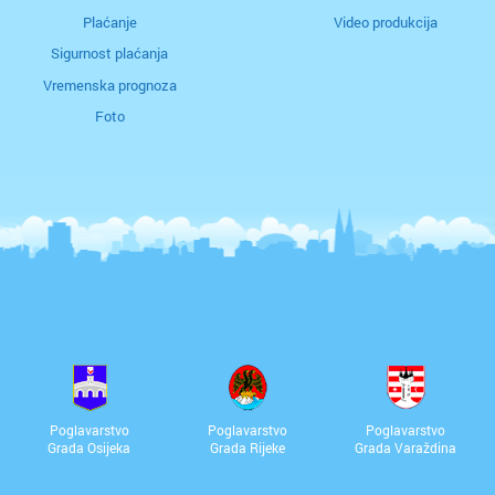
Plaćanje
Video produkcija
Sigurnost plaćanja
Vremenska prognoza
Foto
Poglavarstvo
Poglavarstvo
Poglavarstvo
Grada Osijeka
Grada Rijeke
Grada Varaždina