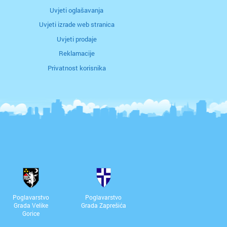
Uvjeti oglašavanja
Uvjeti izrade web stranica
Uvjeti prodaje
Reklamacije
Privatnost korisnika
Poglavarstvo
Poglavarstvo
Grada Velike
Grada Zaprešića
Gorice