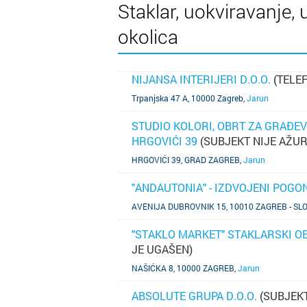
Staklar, uokviravanje, u
okolica
NIJANSA INTERIJERI D.O.O.
(TELEF
SAZNAJ VIŠE
Trpanjska 47 A, 10000 Zagreb
,
Jarun
STUDIO KOLORI, OBRT ZA GRAĐEV
HRGOVIĆI 39
(SUBJEKT NIJE AŽU
SAZNAJ VIŠE
HRGOVIĆI 39, GRAD ZAGREB
,
Jarun
"ANDAUTONIA" - IZDVOJENI POGO
SAZNAJ VIŠE
AVENIJA DUBROVNIK 15, 10010 ZAGREB - SL
"STAKLO MARKET" STAKLARSKI OBR
JE UGAŠEN)
SAZNAJ VIŠE
NAŠIĆKA 8, 10000 ZAGREB
,
Jarun
ABSOLUTE GRUPA D.O.O.
(SUBJEKT
SAZNAJ VIŠE