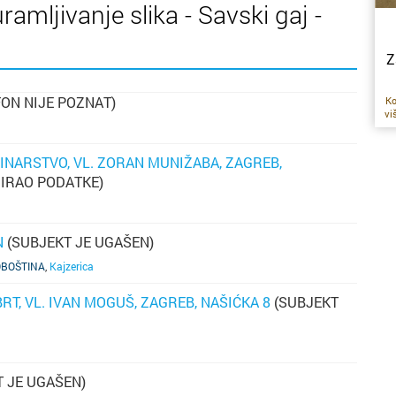
ramljivanje slika - Savski gaj -
Z
ON NIJE POZNAT)
Ko
vi
s
INARSTVO, VL. ZORAN MUNIŽABA, ZAGREB,
in
RIRAO PODATKE)
ma
d
l
p
ra
N
(SUBJEKT JE UGAŠEN)
OBOŠTINA
,
Kajzerica
T, VL. IVAN MOGUŠ, ZAGREB, NAŠIĆKA 8
(SUBJEKT
dn
st
 JE UGAŠEN)
el