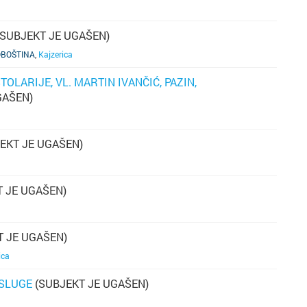
pr
SUBJEKT JE UGAŠEN)
OBOŠTINA
,
Kajzerica
LARIJE, VL. MARTIN IVANČIĆ, PAZIN,
dr
GAŠEN)
k
s
na
Lj
EKT JE UGAŠEN)
a
sv
 JE UGAŠEN)
m
 JE UGAŠEN)
p
M
ica
pa
USLUGE
(SUBJEKT JE UGAŠEN)
v