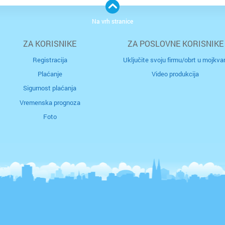
ko
št
Na vrh stranice
p
ZA KORISNIKE
ZA POSLOVNE KORISNIKE
i
i
Registracija
Uključite svoju firmu/obrt u mojkvar
Plaćanje
Video produkcija
p
Sigurnost plaćanja
do
Vremenska prognoza
pr
go
Foto
p
k
m
u
m
od
Č
m
m