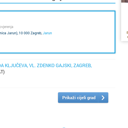
ovjerenja
B
nica Jarun), 10 000 Zagreb
,
Jarun
Ko
vi
No 
u 
A KLJUČEVA, VL. ZDENKO GAJSKI, ZAGREB,
r
T)
b
os
Prikaži cijeli grad
mo
s
k