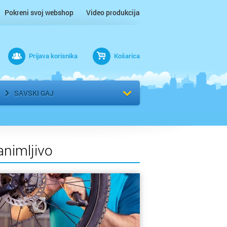
Pokreni svoj webshop
Video produkcija
Prijava korisnika
Košarica
rad
Odaberi kvart
SAVSKI GAJ
animljivo