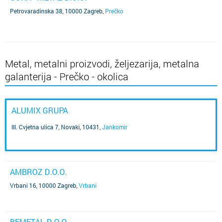
Petrovaradinska 38, 10000 Zagreb
,
Prečko
Metal, metalni proizvodi, željezarija, metalna
galanterija - Prečko - okolica
ALUMIX GRUPA
III. Cvjetna ulica 7, Novaki, 10431
,
Jankomir
AMBROZ D.O.O.
Vrbani 16, 10000 Zagreb
,
Vrbani
BEMETAL D.O.O.