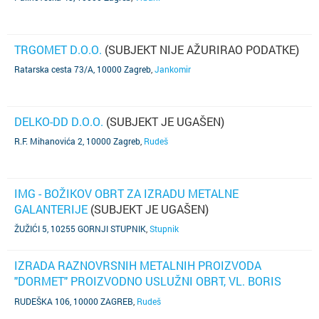
TRGOMET D.O.O.
(SUBJEKT NIJE AŽURIRAO PODATKE)
Ratarska cesta 73/A, 10000 Zagreb
,
Jankomir
DELKO-DD D.O.O.
(SUBJEKT JE UGAŠEN)
R.F. Mihanovića 2, 10000 Zagreb
,
Rudeš
IMG - BOŽIKOV OBRT ZA IZRADU METALNE
GALANTERIJE
(SUBJEKT JE UGAŠEN)
ŽUŽIĆI 5, 10255 GORNJI STUPNIK
,
Stupnik
IZRADA RAZNOVRSNIH METALNIH PROIZVODA
"DORMET" PROIZVODNO USLUŽNI OBRT, VL. BORIS
DOROTIĆ
(SUBJEKT JE UGAŠEN)
RUDEŠKA 106, 10000 ZAGREB
,
Rudeš