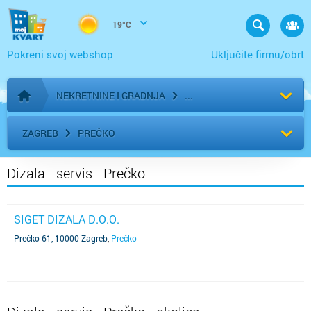
19°C
Pokreni svoj webshop
Uključite firmu/obrt
NEKRETNINE I GRADNJA
Početna stranica
ZAGREB
PREČKO
Dizala - servis - Prečko
SIGET DIZALA D.O.O.
Prečko 61, 10000 Zagreb
,
Prečko