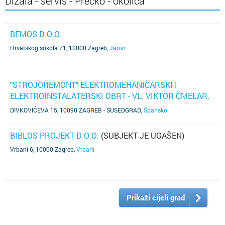
Dizala - servis - Prečko - okolica
BEMOS D.O.O.
Hrvatskog sokola 71, 10000 Zagreb
,
Jarun
"STROJOREMONT" ELEKTROMEHANIČARSKI I
ELEKTROINSTALATERSKI OBRT - VL. VIKTOR ČMELAR,
ZAGREB, DIVKOVIĆEVA 15
(SUBJEKT JE UGAŠEN)
DIVKOVIĆEVA 15, 10090 ZAGREB - SUSEDGRAD
,
Špansko
BIBLOS PROJEKT D.O.O.
(SUBJEKT JE UGAŠEN)
Vrbani 6, 10000 Zagreb
,
Vrbani
Prikaži cijeli grad