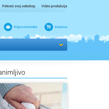
Pokreni svoj webshop
Video produkcija
Prijava korisnika
Košarica
rad
Odaberi kvart
animljivo