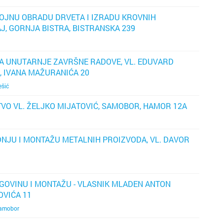
Dubrovn
Ferenšč
OJNU OBRADU DRVETA I IZRADU KROVNIH
J, GORNJA BISTRA, BISTRANSKA 239
pr
Dugo Se
Folnego
d
z
Gospić
Gajnice
ZA UNUTARNJE ZAVRŠNE RADOVE, VL. EDUVARD
pr
Ć, IVANA MAŽURANIĆA 20
Imotski
Gračani
ešić
od
P
b
VO VL. ŽELJKO MIJATOVIĆ, SAMOBOR, HAMOR 12A
Ivanić 
Ivanja 
oš
p
Jastreb
Jakušev
DNJU I MONTAŽU METALNIH PROIZVODA, VL. DAVOR
po
Karlova
Jankom
pr
k
j
Kaštela
Jarun
RGOVINU I MONTAŽU - VLASNIK MLADEN ANTON
OVIĆA 11
Knin
Kajzeri
amobor
ko