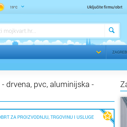
Trgovina građevinskog materijala
Uključite firmu/obrt
19°C
Voda, vodoinstalater, vodovod, kanalizacija - servis
Voda, vodoinstalater, vodovod, kanalizacija - ugradnja
a
Odaberi g
ZAGREB
i - drvena, pvc, aluminijska -
Z
OBRT ZA PROIZVODNJU, TRGOVINU I USLUGE
a