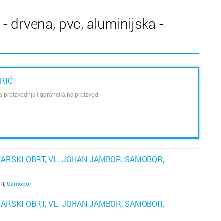
r
v
i - drvena, pvc, aluminijska -
s
pr
m
Cijela d
Cijeli g
na
RIĆ
vo
ta proizvodnja i garancija na proizvod.
Osijek
Blato
r
vr
Rijeka
Boronga
i
Split
Borovje
za
ARSKI OBRT, VL. JOHAN JAMBOR, SAMOBOR,
u
pr
Zagreb
Botinec
i 
OR
,
Samobor
pr
Bakar
Brestje
ARSKI OBRT, VL. JOHAN JAMBOR, SAMOBOR,
od
Benkov
Brezovi