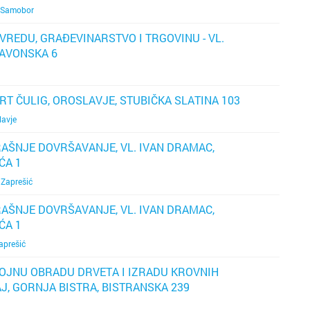
du
Samobor
Biograd
Bukova
VREDU, GRAĐEVINARSTVO I TRGOVINU - VL.
LAVONSKA 6
d
Bjelova
Buzin
Buzet
Centar
ERT ČULIG, OROSLAVJE, STUBIČKA SLATINA 103
vr
i
lavje
do
Čakovec
Črnome
TRAŠNJE DOVRŠAVANJE, VL. IVAN DRAMAC,
Čazma
Čulinec
ĆA 1
p
,
Zaprešić
Đakovo
Cvjetno 
d
TRAŠNJE DOVRŠAVANJE, VL. IVAN DRAMAC,
ĆA 1
po
Daruvar
Dubec
aprešić
ra
Donja S
Dubrav
ni
OJNU OBRADU DRVETA I IZRADU KROVNIH
J, GORNJA BISTRA, BISTRANSKA 239
Drniš
Dugave
p