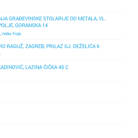
s
d
JA GRAĐEVINSKE STOLARIJE OD METALA, VL.
pr
 POLJE, GORANSKA 14
na
po
t
,
Veliko Polje
RO RAGUŽ, ZAGREB, PRILAZ GJ. DEŽELIĆA 6
mo
so
ja
r
r
p
p
ADINOVIĆ, LAZINA ČIČKA 45 C
p
pr
s
bo
u
s
iz
pr
n