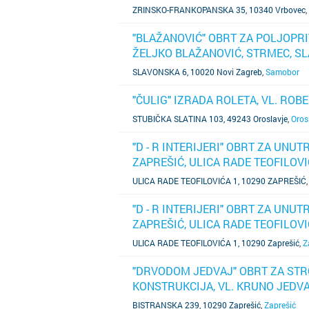
ZRINSKO-FRANKOPANSKA 35, 10340 Vrbovec
,
"BLAŽANOVIĆ" OBRT ZA POLJOPRI
ŽELJKO BLAŽANOVIĆ, STRMEC, S
SAZNAJ VIŠE
SLAVONSKA 6, 10020 Novi Zagreb
,
Samobor
"ČULIG" IZRADA ROLETA, VL. ROB
SAZNAJ VIŠE
STUBIČKA SLATINA 103, 49243 Oroslavje
,
Oros
"D - R INTERIJERI" OBRT ZA UNU
ZAPREŠIĆ, ULICA RADE TEOFILOVI
SAZNAJ VIŠE
ULICA RADE TEOFILOVIĆA 1, 10290 ZAPREŠIĆ
"D - R INTERIJERI" OBRT ZA UNU
ZAPREŠIĆ, ULICA RADE TEOFILOVI
SAZNAJ VIŠE
ULICA RADE TEOFILOVIĆA 1, 10290 Zaprešić
,
Z
"DRVODOM JEDVAJ" OBRT ZA STR
KONSTRUKCIJA, VL. KRUNO JEDVA
SAZNAJ VIŠE
BISTRANSKA 239, 10290 Zaprešić
,
Zaprešić