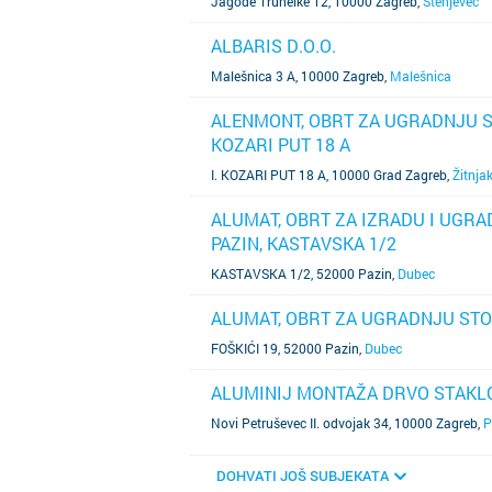
Jagode Truhelke 12, 10000 Zagreb
,
Stenjevec
ALBARIS D.O.O.
SAZNAJ VIŠE
Malešnica 3 A, 10000 Zagreb
,
Malešnica
ALENMONT, OBRT ZA UGRADNJU ST
KOZARI PUT 18 A
SAZNAJ VIŠE
I. KOZARI PUT 18 A, 10000 Grad Zagreb
,
Žitnja
ALUMAT, OBRT ZA IZRADU I UGRADN
PAZIN, KASTAVSKA 1/2
SAZNAJ VIŠE
KASTAVSKA 1/2, 52000 Pazin
,
Dubec
ALUMAT, OBRT ZA UGRADNJU STOLAR
SAZNAJ VIŠE
FOŠKIĆI 19, 52000 Pazin
,
Dubec
ALUMINIJ MONTAŽA DRVO STAKLO
SAZNAJ VIŠE
Novi Petruševec II. odvojak 34, 10000 Zagreb
,
P
DOHVATI JOŠ SUBJEKATA