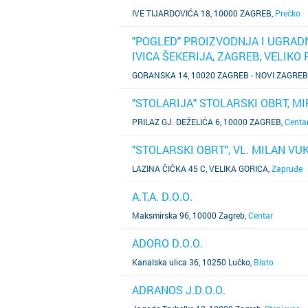
SAZNAJ VIŠE
IVE TIJARDOVIĆA 18, 10000 ZAGREB
,
Prečko
"POGLED" PROIZVODNJA I UGRADN
IVICA ŠEKERIJA, ZAGREB, VELIKO
SAZNAJ VIŠE
GORANSKA 14, 10020 ZAGREB - NOVI ZAGREB
"STOLARIJA" STOLARSKI OBRT, MI
SAZNAJ VIŠE
PRILAZ GJ. DEŽELIĆA 6, 10000 ZAGREB
,
Centa
"STOLARSKI OBRT", VL. MILAN VUK
SAZNAJ VIŠE
LAZINA ČIČKA 45 C, VELIKA GORICA
,
Zapruđe
A.T.A. D.O.O.
SAZNAJ VIŠE
Maksmirska 96, 10000 Zagreb
,
Centar
ADORO D.O.O.
SAZNAJ VIŠE
Kanalska ulica 36, 10250 Lučko
,
Blato
ADRANOS J.D.O.O.
SAZNAJ VIŠE