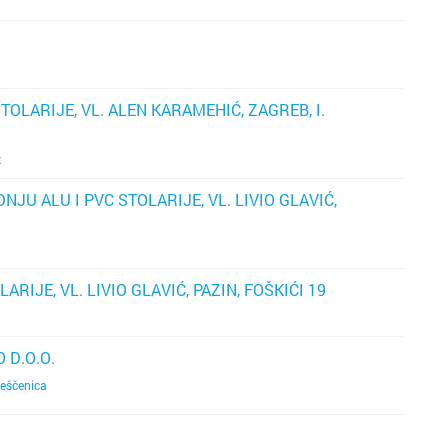
p
o
na
OLARIJE, VL. ALEN KARAMEHIĆ, ZAGREB, I.
o
k
ot
U
JU ALU I PVC STOLARIJE, VL. LIVIO GLAVIĆ,
o
ol
IJE, VL. LIVIO GLAVIĆ, PAZIN, FOŠKIĆI 19
d
 D.O.O.
eščenica
s
vr