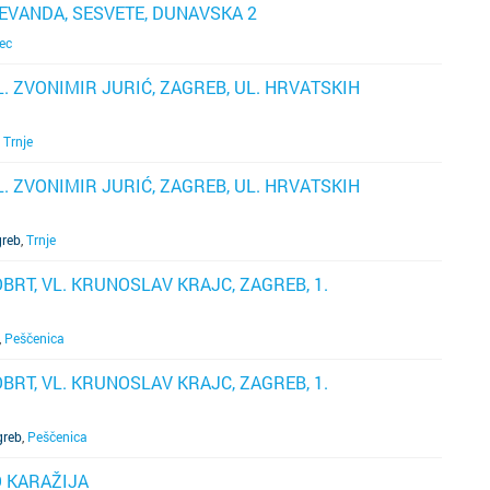
BEVANDA, SESVETE, DUNAVSKA 2
ve
o
ec
U
du
p
j
VL. ZVONIMIR JURIĆ, ZAGREB, UL. HRVATSKIH
i
m
s
,
Trnje
rj
p
iz
VL. ZVONIMIR JURIĆ, ZAGREB, UL. HRVATSKIH
z
č
i
o
greb
,
Trnje
iz
p
z
BRT, VL. KRUNOSLAV KRAJC, ZAGREB, 1.
v
j
za
j
,
Peščenica
ug
AL
s
di
BRT, VL. KRUNOSLAV KRAJC, ZAGREB, 1.
č
p
t
greb
,
Peščenica
m
m
ž
m
O KARAŽIJA