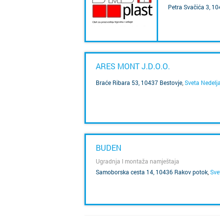
Petra Svačića 3, 
SAZNAJ VIŠE
ARES MONT J.D.O.O.
Braće Ribara 53, 10437 Bestovje
,
Sveta Nedelj
SAZNAJ VIŠE
BUDEN
Ugradnja I montaža namještaja
Samoborska cesta 14, 10436 Rakov potok
,
Sve
SAZNAJ VIŠE