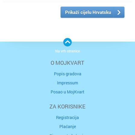
Prikaži cijelu Hrvatsku
Na vrh stranice
O MOJKVART
Popis gradova
Impressum
Posao u MojKvart
ZA KORISNIKE
Registracija
Plaćanje