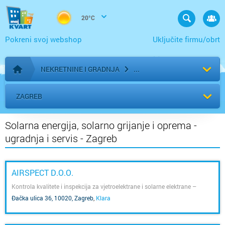
20°C
Pokreni svoj webshop
Uključite firmu/obrt
NEKRETNINE I GRADNJA
Početna stranica
ZAGREB
Solarna energija, solarno grijanje i oprema -
ugradnja i servis - Zagreb
AIRSPECT D.O.O.
Kontrola kvalitete i inspekcija za vjetroelektrane i solarne elektrane –
sigurnija i učinkovitija obnovljiva energija.
Đačka ulica 36, 10020, Zagreb
,
Klara