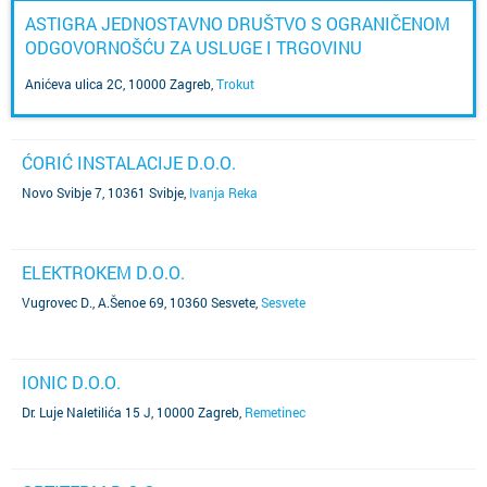
ASTIGRA JEDNOSTAVNO DRUŠTVO S OGRANIČENOM
ODGOVORNOŠĆU ZA USLUGE I TRGOVINU
Anićeva ulica 2C, 10000 Zagreb
,
Trokut
ĆORIĆ INSTALACIJE D.O.O.
Novo Svibje 7, 10361 Svibje
,
Ivanja Reka
ELEKTROKEM D.O.O.
Vugrovec D., A.Šenoe 69, 10360 Sesvete
,
Sesvete
IONIC D.O.O.
Dr. Luje Naletilića 15 J, 10000 Zagreb
,
Remetinec