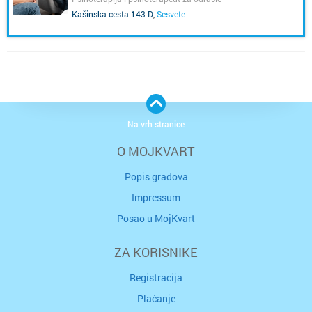
Kašinska cesta 143 D
,
Sesvete
Na vrh stranice
O MOJKVART
Popis gradova
Impressum
Posao u MojKvart
ZA KORISNIKE
Registracija
Plaćanje