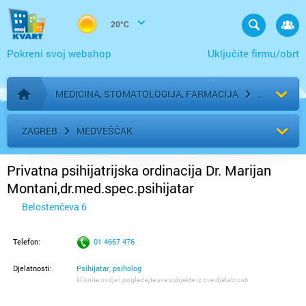
20°C
Pokreni svoj webshop
Uključite firmu/obrt
MEDICINA, STOMATOLOGIJA, FARMACIJA
Početna stranica
ZAGREB
MEDVEŠČAK
Privatna psihijatrijska ordinacija Dr. Marijan
Montani,dr.med.spec.psihijatar
Belostenčeva 6
Telefon:
01 4667 476
Djelatnosti:
Psihijatar, psiholog
kliknite ovdje i pogledajte sve subjekte iz ove djelatnosti