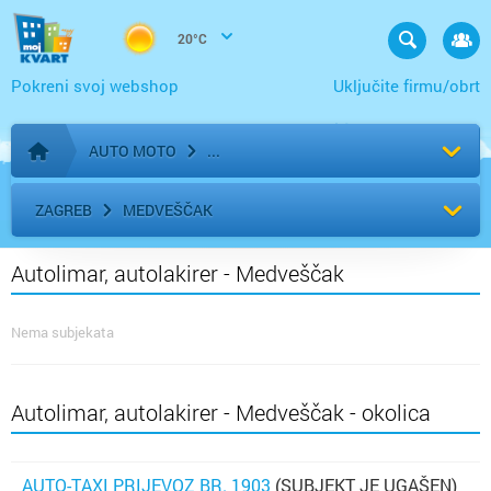
20°C
Pokreni svoj webshop
Uključite firmu/obrt
AUTO MOTO
Početna stranica
ZAGREB
MEDVEŠČAK
Autolimar, autolakirer - Medveščak
Nema subjekata
Autolimar, autolakirer - Medveščak - okolica
AUTO-TAXI PRIJEVOZ BR. 1903
(SUBJEKT JE UGAŠEN)