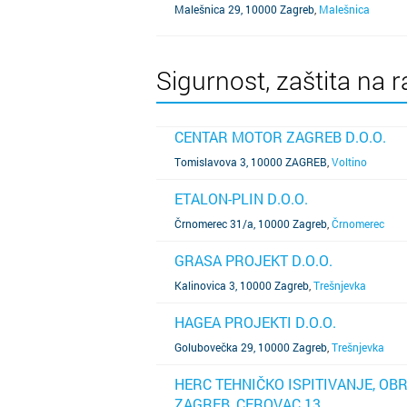
Malešnica 29, 10000 Zagreb
,
Malešnica
Sigurnost, zaštita na r
CENTAR MOTOR ZAGREB D.O.O.
SAZNAJ VIŠE
Tomislavova 3, 10000 ZAGREB
,
Voltino
ETALON-PLIN D.O.O.
SAZNAJ VIŠE
Črnomerec 31/a, 10000 Zagreb
,
Črnomerec
GRASA PROJEKT D.O.O.
SAZNAJ VIŠE
Kalinovica 3, 10000 Zagreb
,
Trešnjevka
HAGEA PROJEKTI D.O.O.
SAZNAJ VIŠE
Golubovečka 29, 10000 Zagreb
,
Trešnjevka
HERC TEHNIČKO ISPITIVANJE, OBR
ZAGREB, CEROVAC 13
SAZNAJ VIŠE