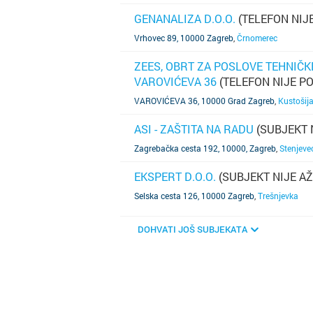
GENANALIZA D.O.O.
(TELEFON NIJ
SAZNAJ VIŠE
Vrhovec 89, 10000 Zagreb
,
Črnomerec
ZEES, OBRT ZA POSLOVE TEHNIČKE
VAROVIĆEVA 36
(TELEFON NIJE P
SAZNAJ VIŠE
VAROVIĆEVA 36, 10000 Grad Zagreb
,
Kustošij
ASI - ZAŠTITA NA RADU
(SUBJEKT 
SAZNAJ VIŠE
Zagrebačka cesta 192, 10000, Zagreb
,
Stenjeve
EKSPERT D.O.O.
(SUBJEKT NIJE A
SAZNAJ VIŠE
Selska cesta 126, 10000 Zagreb
,
Trešnjevka
DOHVATI JOŠ SUBJEKATA