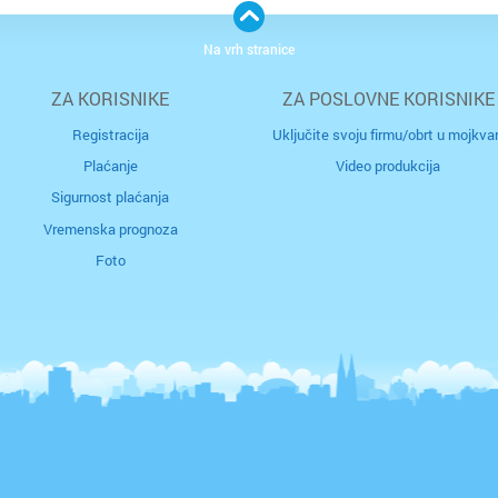
Na vrh stranice
ZA KORISNIKE
ZA POSLOVNE KORISNIKE
Cijela d
Cijeli g
Registracija
Uključite svoju firmu/obrt u mojkvar
Plaćanje
Video produkcija
Osijek
Blato
Sigurnost plaćanja
Rijeka
Boronga
Vremenska prognoza
Foto
Split
Borovje
Zagreb
Botinec
Bakar
Brestje
Benkov
Brezovi
Biograd
Bukova