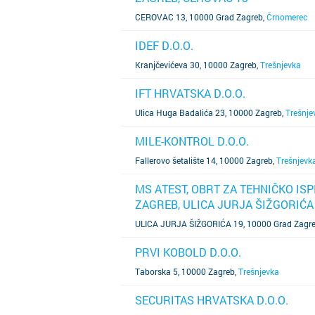
CEROVAC 13, 10000 Grad Zagreb
,
Črnomerec
IDEF D.O.O.
SAZNAJ VIŠE
Kranjčevićeva 30, 10000 Zagreb
,
Trešnjevka
IFT HRVATSKA D.O.O.
SAZNAJ VIŠE
Ulica Huga Badalića 23, 10000 Zagreb
,
Trešnje
MILE-KONTROL D.O.O.
SAZNAJ VIŠE
Fallerovo šetalište 14, 10000 Zagreb
,
Trešnjevk
MS ATEST, OBRT ZA TEHNIČKO ISP
ZAGREB, ULICA JURJA ŠIŽGORIĆA
SAZNAJ VIŠE
ULICA JURJA ŠIŽGORIĆA 19, 10000 Grad Zagr
PRVI KOBOLD D.O.O.
SAZNAJ VIŠE
Taborska 5, 10000 Zagreb
,
Trešnjevka
SECURITAS HRVATSKA D.O.O.
SAZNAJ VIŠE