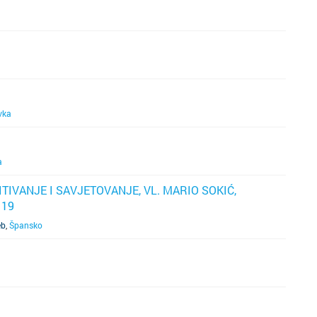
iz
vka
a
ITIVANJE I SAVJETOVANJE, VL. MARIO SOKIĆ,
 19
eb
,
Špansko