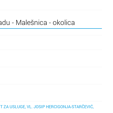
i
i
adu - Malešnica - okolica
uk
t
z
j
p
p
is
in
k
pr
ko
nu
k
T ZA USLUGE, VL. JOSIP HERCIGONJA-STARČEVIĆ,