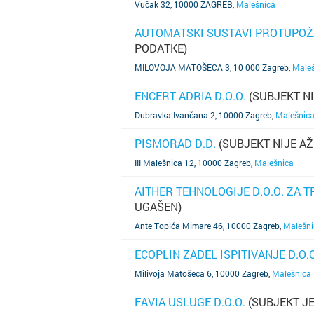
Vučak 32, 10000 ZAGREB
,
Malešnica
AUTOMATSKI SUSTAVI PROTUPOŽA
PODATKE)
SAZNAJ VIŠE
MILOVOJA MATOŠECA 3, 10 000 Zagreb
,
Male
ENCERT ADRIA D.O.O.
(SUBJEKT N
SAZNAJ VIŠE
Dubravka Ivančana 2, 10000 Zagreb
,
Malešnic
PISMORAD D.D.
(SUBJEKT NIJE A
SAZNAJ VIŠE
III Malešnica 12, 10000 Zagreb
,
Malešnica
AITHER TEHNOLOGIJE D.O.O. ZA 
UGAŠEN)
SAZNAJ VIŠE
Ante Topića Mimare 46, 10000 Zagreb
,
Malešni
ECOPLIN ZADEL ISPITIVANJE D.O.O
SAZNAJ VIŠE
Milivoja Matošeca 6, 10000 Zagreb
,
Malešnica
FAVIA USLUGE D.O.O.
(SUBJEKT J
SAZNAJ VIŠE