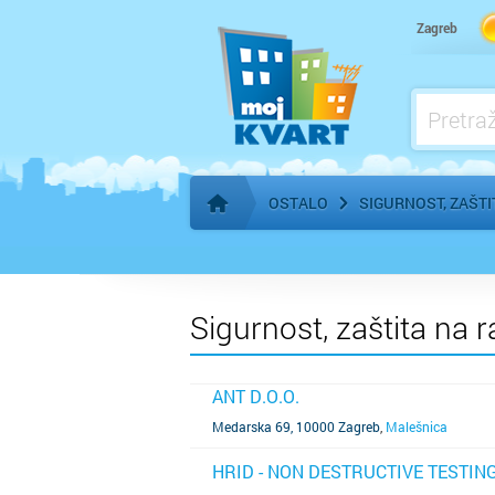
Pogrebne usluge
Zagreb
OSTALO
SIGURNOST, ZAŠTI
Početna stranica
Sigurnost, zaštita na 
ANT D.O.O.
SAZNAJ VIŠE
Medarska 69, 10000 Zagreb
,
Malešnica
HRID - NON DESTRUCTIVE TESTING
SAZNAJ VIŠE