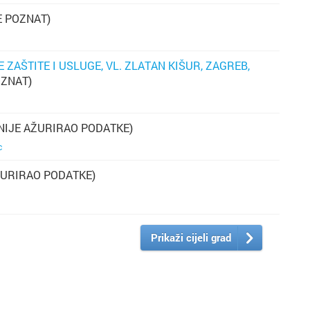
E POZNAT)
 ZAŠTITE I USLUGE, VL. ZLATAN KIŠUR, ZAGREB,
OZNAT)
a
NIJE AŽURIRAO PODATKE)
c
ŽURIRAO PODATKE)
Prikaži cijeli grad