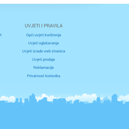
UVJETI I PRAVILA
ržava
rad
t
Opći uvjeti korištenja
Uvjeti oglašavanja
Uvjeti izrade web stranica
j
Uvjeti prodaje
Reklamacije
Privatnost korisnika
ac
ca
 n/m
c