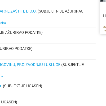
RNE ZAŠTITE D.O.O.
(SUBJEKT NIJE AŽURIRAO
L
šnica
U 
n
IJE AŽURIRAO PODATKE)
ra
a
do
ŽURIRAO PODATKE)
o
ra
g
na
za
TRGOVINU, PROIZVODNJU I USLUGE
(SUBJEKT JE
ca
.
(SUBJEKT JE UGAŠEN)
po
i
E UGAŠEN)
op