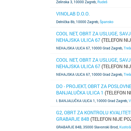
Zelinska 3, 10000 Zagreb
,
Rudeš
VINOLAB D.O.O.
SAZNAJ VIŠE
Delnička 8b, 10000 Zagreb
,
Špansko
COOL NET, OBRT ZA USLUGE, SAVJ
NEHAJSKA ULICA 67
(TELEFON NI
SAZNAJ VIŠE
NEHAJSKA ULICA 67, 10000 Grad Zagreb
,
Treš
COOL NET, OBRT ZA USLUGE, SAVJ
NEHAJSKA ULICA 67
(TELEFON NI
SAZNAJ VIŠE
NEHAJSKA ULICA 67, 10000 Grad Zagreb
,
Treš
DO - PROJEKT, OBRT ZA POSLOVNE
BANJALUČKA ULICA 1
(TELEFON N
SAZNAJ VIŠE
I. BANJALUČKA ULICA 1, 10000 Grad Zagreb
,
V
G2, OBRT ZA KONTROLU KVALITET
GRABARJE 84B
(TELEFON NIJE PO
SAZNAJ VIŠE
GRABARJE 84B, 35000 Slavonski Brod
,
Kustoši