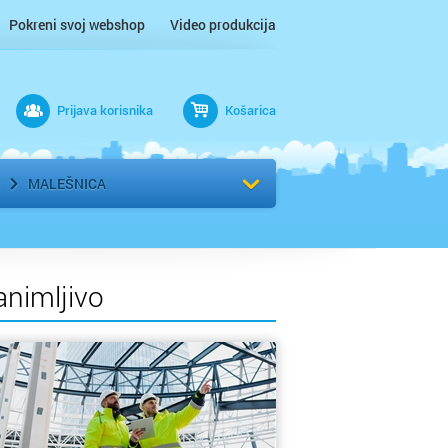
Pokreni svoj webshop
Video produkcija
Prijava korisnika
Košarica
rad
Odaberi kvart
MALEŠNICA
animljivo