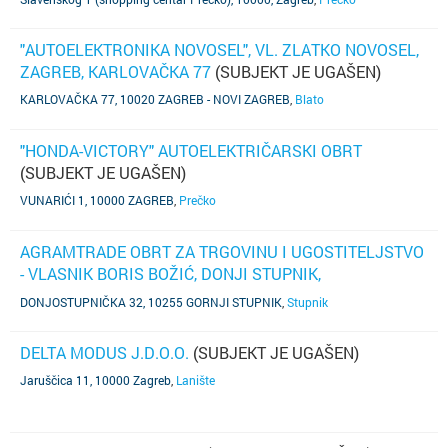
I PIPE BLANCO
(SUBJEKT NIJE AŽURIRAO PODATKE)
"AUTOELEKTRONIKA NOVOSEL", VL. ZLATKO NOVOSEL,
ZAGREB, KARLOVAČKA 77
(SUBJEKT JE UGAŠEN)
KARLOVAČKA 77, 10020 ZAGREB - NOVI ZAGREB
,
Blato
"HONDA-VICTORY" AUTOELEKTRIČARSKI OBRT
(SUBJEKT JE UGAŠEN)
VUNARIĆI 1, 10000 ZAGREB
,
Prečko
AGRAMTRADE OBRT ZA TRGOVINU I UGOSTITELJSTVO
- VLASNIK BORIS BOŽIĆ, DONJI STUPNIK,
DONJOSTUPNIČKA 32
(SUBJEKT JE UGAŠEN)
DONJOSTUPNIČKA 32, 10255 GORNJI STUPNIK
,
Stupnik
DELTA MODUS J.D.O.O.
(SUBJEKT JE UGAŠEN)
Jaruščica 11, 10000 Zagreb
,
Lanište