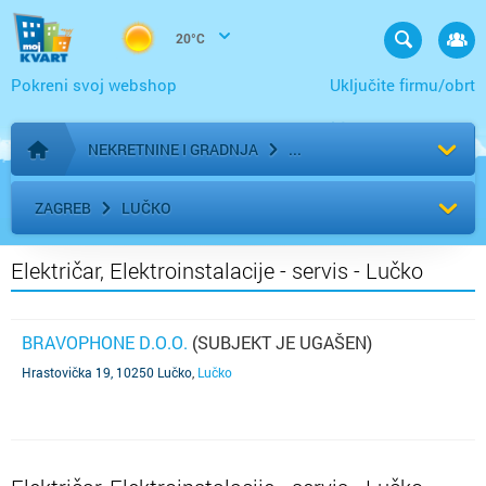
20°C
Pokreni svoj webshop
Uključite firmu/obrt
NEKRETNINE I GRADNJA
Početna stranica
ZAGREB
LUČKO
Električar, Elektroinstalacije - servis - Lučko
BRAVOPHONE D.O.O.
(SUBJEKT JE UGAŠEN)
Hrastovička 19, 10250 Lučko
,
Lučko