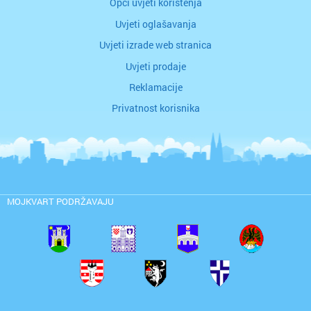
Opći uvjeti korištenja
Uvjeti oglašavanja
Uvjeti izrade web stranica
Uvjeti prodaje
Reklamacije
Privatnost korisnika
MOJKVART PODRŽAVAJU