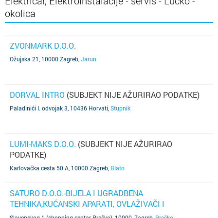
Električar, Elektroinstalacije - servis - Lučko -
okolica
ZVONMARK D.O.O.
Ožujska 21, 10000 Zagreb
,
Jarun
DORVAL INTRO
(SUBJEKT NIJE AŽURIRAO PODATKE)
Paladinići I. odvojak 3, 10436 Horvati
,
Stupnik
LUMI-MAKS D.O.O.
(SUBJEKT NIJE AŽURIRAO
PODATKE)
Karlovačka cesta 50 A, 10000 Zagreb
,
Blato
SATURO D.O.O.-BIJELA I UGRADBENA
TEHNIKA,KUĆANSKI APARATI, OVLAŽIVAČI I
ODVLAŽIVAČI ZRAKA, MEDICINSKI APARATI, SUDOPERI
Slavenskog 1 (shopping centar Prečko), 10000, Zagreb
,
Prečko