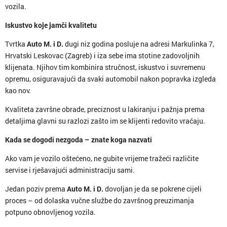
vozila.
Iskustvo koje jamči kvalitetu
Tvrtka
Auto M. i D.
dugi niz godina posluje na adresi Markulinka 7,
Hrvatski Leskovac (Zagreb) i iza sebe ima stotine zadovoljnih
klijenata. Njihov tim kombinira stručnost, iskustvo i suvremenu
opremu, osiguravajući da svaki automobil nakon popravka izgleda
kao nov.
Kvaliteta završne obrade, preciznost u lakiranju i pažnja prema
detaljima glavni su razlozi zašto im se klijenti redovito vraćaju.
Kada se dogodi nezgoda – znate koga nazvati
Ako vam je vozilo oštećeno, ne gubite vrijeme tražeći različite
servise i rješavajući administraciju sami.
Jedan poziv prema
Auto M. i D.
dovoljan je da se pokrene cijeli
proces – od dolaska vučne službe do završnog preuzimanja
potpuno obnovljenog vozila.