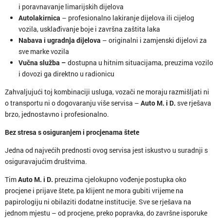
i poravnavanje limarijskih dijelova
Autolakirnica
– profesionalno lakiranje dijelova ili cijelog
vozila, usklađivanje boje i završna zaštita laka
Nabava i ugradnja dijelova
– originalni i zamjenski dijelovi za
sve marke vozila
Vučna služba –
dostupna u hitnim situacijama, preuzima vozilo
i dovozi ga direktno u radionicu
Zahvaljujući toj kombinaciji usluga, vozači ne moraju razmišljati ni
o transportu ni o dogovaranju više servisa –
Auto M. i D.
sve rješava
brzo, jednostavno i profesionalno.
Bez stresa s osiguranjem i procjenama štete
Jedna od najvećih prednosti ovog servisa jest iskustvo u suradnji s
osiguravajućim društvima.
Tim
Auto M. i D.
preuzima cjelokupno vođenje postupka oko
procjene i prijave štete, pa klijent ne mora gubiti vrijeme na
papirologiju ni obilaziti dodatne institucije. Sve se rješava na
jednom mjestu – od procjene, preko popravka, do završne isporuke