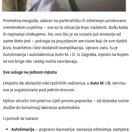
Prometna nezgoda, udarac na parkiralištu ili oštećenje uzrokovano
vremenskim uvjetima – sve su to situacije koje, nažalost, dođu kada
ih najmanje očekujemo. No, ono što je za vozače još stresnije od
same štete jest – potraga za pouzdanim servisom koji će sve riješiti
brzo, kvalitetno i bez dodatnih komplikacija. Upravo zato, tu je
Autolimarija i autolakirnica Auto M. i D. iz Zagreba, mjesto na kojem
se sve brige oko vašeg vozila završavaju.
Sve usluge na jednom mjestu
Umjesto da obilazite više različitih radionica, u
Auto M. i D.
servisu
sve je organizirano pod jednim krovom.
Njihov stručni tim pokriva cijeli proces popravka – od dolaska vučne
službe do konačnog lakiranja automobila.
U ponudi se nalaze:
Autolimarija
– popravci karoserije, sanacija oštećenja, zamjena