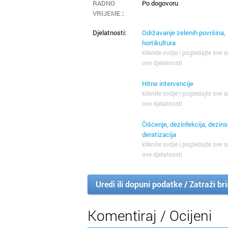
RADNO
Po dogovoru
VRIJEME
:
Djelatnosti:
Održavanje zelenih površina,
hortikultura
kliknite ovdje i pogledajte sve s
ove djelatnosti
Hitne intervencije
kliknite ovdje i pogledajte sve s
ove djelatnosti
Čišćenje, dezinfekcija, dezins
deratizacija
kliknite ovdje i pogledajte sve s
ove djelatnosti
Uredi ili dopuni podatke / Zatraži br
Komentiraj / Ocijeni