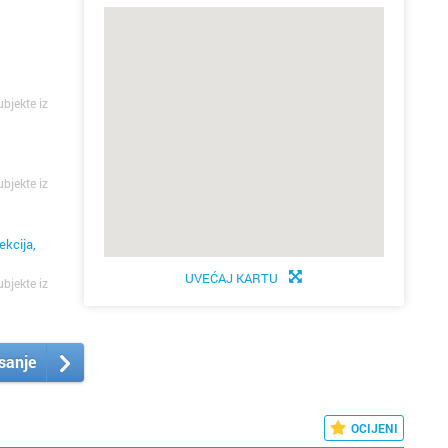
ubjekte iz
ubjekte iz
ekcija,
UVEĆAJ KARTU
ubjekte iz
isanje
OCIJENI