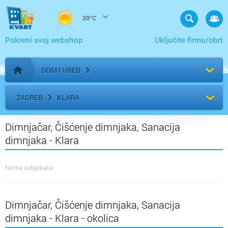
20°C
Pokreni svoj webshop
Uključite firmu/obrt
DOM I URED
Početna stranica
ZAGREB
KLARA
Dimnjačar, Čišćenje dimnjaka, Sanacija
dimnjaka - Klara
Nema subjekata
Dimnjačar, Čišćenje dimnjaka, Sanacija
dimnjaka - Klara - okolica