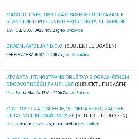
MAGIC GLOVES, OBRT ZA ČIŠĆENJE I ODRŽAVANJE
STAMBENIH I POSLOVNIH PROSTORIJA, VL. SIMONE
NEVISTIĆ, ZAGREB, STRMEC, JANTOLEKI 35
(TELEFON
JANTOLEKI 35, 10020 Novi Zagreb
,
Brezovica
NIJE POZNAT)
GRADNJA-POLJAK D.O.O.
(SUBJEKT JE UGAŠEN)
KARELA ZAHRADNIKA, 10000 Zagreb
,
Sloboština
JTV ŠATA JEDNOSTAVNO DRUŠTVO S OGRANIČENOM
ODGOVORNOŠĆU ZA USLUGE
(SUBJEKT JE UGAŠEN)
Ulica Šegrta Hlapića 17/A, 10000 Zagreb
,
Botinec
MINT, OBRT ZA ČIŠĆENJE, VL. NERA BRKIĆ, ZAGREB,
ULICA IVICE KIČMANOVIĆA 25
(SUBJEKT JE UGAŠEN)
Ulica Ivice Kičmanovića 25, 10020 Novi Zagreb
,
Botinec