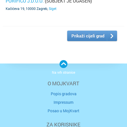
PURIFICO J.D.O.O.
(SUBJEKT JE UGAŠEN)
Kačićeva 19, 10000 Zagreb
,
Siget
Prikaži cijeli grad
Na vrh stranice
O MOJKVART
Popis gradova
Impressum
Posao u MojKvart
ZA KORISNIKE