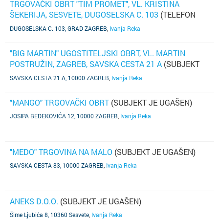
TRGOVAČKI OBRT "TIM PROMET", VL. KRISTINA
ŠEKERIJA, SESVETE, DUGOSELSKA C. 103
(TELEFON
NIJE POZNAT)
DUGOSELSKA C. 103, GRAD ZAGREB
,
Ivanja Reka
"BIG MARTIN" UGOSTITELJSKI OBRT, VL. MARTIN
POSTRUŽIN, ZAGREB, SAVSKA CESTA 21 A
(SUBJEKT
JE UGAŠEN)
SAVSKA CESTA 21 A, 10000 ZAGREB
,
Ivanja Reka
"MANGO" TRGOVAČKI OBRT
(SUBJEKT JE UGAŠEN)
JOSIPA BEDEKOVIĆA 12, 10000 ZAGREB
,
Ivanja Reka
"MEDO" TRGOVINA NA MALO
(SUBJEKT JE UGAŠEN)
SAVSKA CESTA 83, 10000 ZAGREB
,
Ivanja Reka
ANEKS D.O.O.
(SUBJEKT JE UGAŠEN)
Šime Ljubića 8, 10360 Sesvete
,
Ivanja Reka