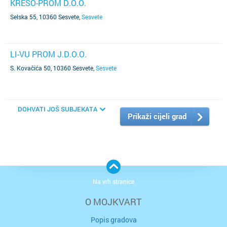
KREŠO-PROM D.O.O.
Selska 55, 10360 Sesvete
,
Sesvete
LI-VU PROM J.D.O.O.
S. Kovačića 50, 10360 Sesvete
,
Sesvete
DOHVATI JOŠ SUBJEKATA
Prikaži cijeli grad
Na vrh stranice
O MOJKVART
Popis gradova