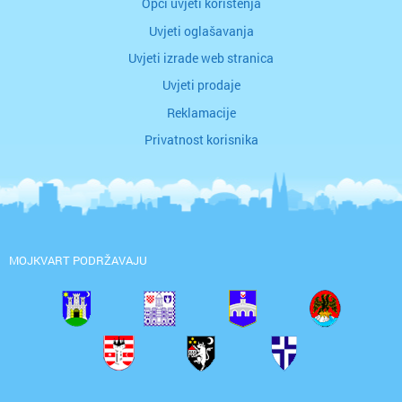
Opći uvjeti korištenja
Uvjeti oglašavanja
Uvjeti izrade web stranica
Uvjeti prodaje
Reklamacije
Privatnost korisnika
MOJKVART PODRŽAVAJU