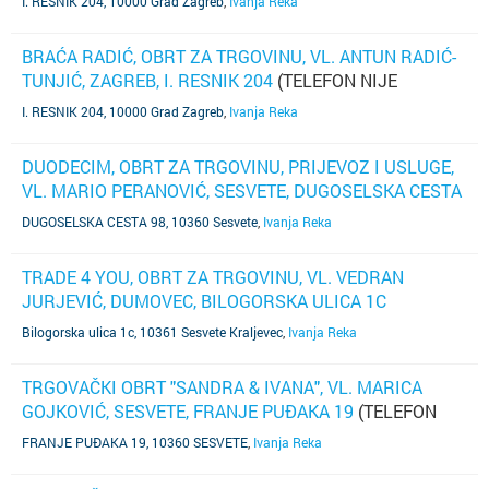
I. RESNIK 204, 10000 Grad Zagreb
,
Ivanja Reka
BRAĆA RADIĆ, OBRT ZA TRGOVINU, VL. ANTUN RADIĆ-
TUNJIĆ, ZAGREB, I. RESNIK 204
(TELEFON NIJE
POZNAT)
I. RESNIK 204, 10000 Grad Zagreb
,
Ivanja Reka
DUODECIM, OBRT ZA TRGOVINU, PRIJEVOZ I USLUGE,
VL. MARIO PERANOVIĆ, SESVETE, DUGOSELSKA CESTA
98
(TELEFON NIJE POZNAT)
DUGOSELSKA CESTA 98, 10360 Sesvete
,
Ivanja Reka
TRADE 4 YOU, OBRT ZA TRGOVINU, VL. VEDRAN
JURJEVIĆ, DUMOVEC, BILOGORSKA ULICA 1C
(TELEFON NIJE POZNAT)
Bilogorska ulica 1c, 10361 Sesvete Kraljevec
,
Ivanja Reka
TRGOVAČKI OBRT "SANDRA & IVANA", VL. MARICA
GOJKOVIĆ, SESVETE, FRANJE PUĐAKA 19
(TELEFON
NIJE POZNAT)
FRANJE PUĐAKA 19, 10360 SESVETE
,
Ivanja Reka