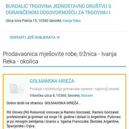
BURDALIĆ TRGOVINA JEDNOSTAVNO DRUŠTVO S
OGRANIČENOM ODGOVORNOŠĆU ZA TRGOVINU I
USLUGE
(SUBJEKT JE UGAŠEN)
Ulica Ivice Perića 15, 10360 Sesvete
,
Ivanja Reka
DOHVATI JOŠ SUBJEKATA
Prodavaonica mješovite robe, tržnica - Ivanja
Reka - okolica
GOLMANSKA MREŽA
Prodaja i distribucija golmanske opreme - najnoviji modeli
RG rukavica i oprema za sve uzraste
Vrbnička ulica 8, 10360, Sesvete
,
Sesvete
Dobro došli na stranicu GOLMANSKA MREŽA .
RG Gloves (RG Rukavice) osnovao je Ramiro Gonzalez. Ramiro Gonzalez
profesionalni je golman od svoje 18. godine i dolazi iz Argentine. Putovao
je po mnogim zemljama i branio u ligama Francuske, Škotske, Argentine,
Španjolske i Cipra.