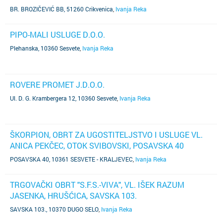
BR. BROZIČEVIĆ BB, 51260 Crikvenica
,
Ivanja Reka
PIPO-MALI USLUGE D.O.O.
Plehanska, 10360 Sesvete
,
Ivanja Reka
ROVERE PROMET J.D.O.O.
Ul. D. G. Krambergera 12, 10360 Sesvete
,
Ivanja Reka
ŠKORPION, OBRT ZA UGOSTITELJSTVO I USLUGE VL.
ANICA PEKČEC, OTOK SVIBOVSKI, POSAVSKA 40
POSAVSKA 40, 10361 SESVETE - KRALJEVEC
,
Ivanja Reka
TRGOVAČKI OBRT "S.F.S.-VIVA", VL. IŠEK RAZUM
JASENKA, HRUŠĆICA, SAVSKA 103.
SAVSKA 103., 10370 DUGO SELO
,
Ivanja Reka