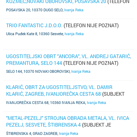
KUZMEC,NOVAKI OBOROVSKI, POSAVSKA 20
(TELEFON
NIJE POZNAT)
POSAVSKA 20, 10370 DUGO SELO
,
Ivanja Reka
TRIO FANTASTIC J.D.O.O.
(TELEFON NIJE POZNAT)
Ulica Puđek Kate 8, 10360 Sesvete
,
Ivanja Reka
UGOSTITELJSKI OBRT "ANCORA", VL. ANDREJ GATARIĆ,
PREMANTURA, SELO 144
(TELEFON NIJE POZNAT)
SELO 144, 10370 NOVAKI OBOROVSKI
,
Ivanja Reka
KLARIĆ, OBRT ZA UGOSTITELJSTVO, VL. DAMIR
KLARIĆ, ZAGREB, IVANJOREČKA CESTA 68
(SUBJEKT
NIJE AŽURIRAO PODATKE)
IVANJOREČKA CESTA 68, 10360 IVANJA REKA
,
Ivanja Reka
"METAL-PEZELJ" STROJNA OBRADA METALA, VL. IVICA
PEZELJ, SESVETE, ŠTIBRENSKA 4
(SUBJEKT JE
UGAŠEN)
ŠTIBRENSKA 4, GRAD ZAGREB
,
Ivanja Reka