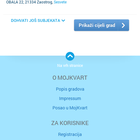
OBALA 22, 21334 Zaostrog
,
Sesvete
DOHVATI JOŠ SUBJEKATA
Prikaži cijeli grad
Na vrh stranice
O MOJKVART
Popis gradova
Impressum
Posao u MojKvart
ZA KORISNIKE
Registracija