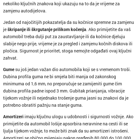
nekoliko ključnih znakova koji ukazuju na to da je vrijeme za
zamjenu autodijelova.
Jedan od najočitijih pokazatelja da su kočnice spremne za zamjenu
je
škripanje ili škrgutanje prilikom kočenja
. Ako primijetite da vaš
automobil treba dulji put za zaustavljanje ili da kočnice djeluju
slabije nego prije, vrijeme je za pregled i zamjenu kočnih diskova ili
pločica. Sigurnost je prioritet, stoga nemojte odgađati ovaj ključni
zahvat.
Gume
su još jedan važan dio automobila koji se s vremenom troši.
Dubina profila guma ne bi smjela biti manja od zakonskog
minimuma od 1,6 mm, no preporučuje se zamijeniti gume čim
dubina profila padne ispod 3 mm. Gubitak prianjanja, vibracije
tijekom vožnje ili nejednako trošenje guma jasni su znakovi da je
potrebno obratiti pažnju na stanje guma.
Amortizeri
imaju ključnu ulogu u udobnosti i sigurnosti vožnje. Ako
primijetite da automobil lošije apsorbira neravnine na cesti ili se
ljulja tijekom vožnje, to može biti znak da su amortizeri istrošeni.
Amortizeri se obično mijenjaju nakon pređenih 80.000 do 100.000