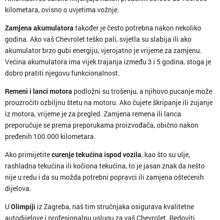
kilometara, ovisno o uvjetima vožnje.
Zamjena akumulatora
također je često potrebna nakon nekoliko
godina. Ako vaš Chevrolet teško pali, svjetla su slabija ili ako
akumulator brzo gubi energiju, vjerojatno je vrijeme za zamjenu.
Većina akumulatora ima vijek trajanja između 3 i 5 godina, stoga je
dobro pratiti njegovu funkcionalnost.
Remeni i lanci motora
podložni su trošenju, a njihovo pucanje može
prouzročiti ozbiljnu štetu na motoru. Ako čujete škripanje ili zujanje
iz motora, vrijeme je za pregled. Zamjena remena ili lanca
preporučuje se prema preporukama proizvođača, obično nakon
pređenih 100.000 kilometara.
Ako primijetite
curenje tekućina ispod vozila
, kao što su ulje,
rashladna tekućina ili kočiona tekućina, to je jasan znak da nešto
nije u redu i da su možda potrebni popravci ili zamjena oštećenih
dijelova.
U
Olimpiji
iz Zagreba, naš tim stručnjaka osigurava kvalitetne
autodijelove i profesionalnu uslugu za vaš Chevrolet. Redoviti