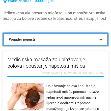
Frane Petrića 3, 10000 Zagreb
Jedinstvena akupresurno miofascijalna masaža: vrhunska
terapija za bolove vezane uz kralježnicu, stres i iscrpljenost
te relaksacija za cijelo tijelo i mental
Ponude i popusti
Medicinska masaža za ublažavanje
bolova i opuštanje napetosti mišića
2 pregleda/dan | Objavljeno: 03.08.2026. 20:36
Ublažavanje bolova i opuštanje
napetosti mišića pomoću masaže
jedan je od najprirodnijih načina
liječenja dodirom. Uz pomoć
masažnog ulja izvodi se rukama u