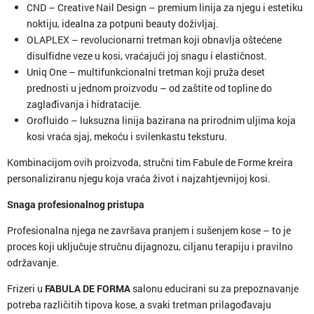
CND – Creative Nail Design – premium linija za njegu i estetiku
noktiju, idealna za potpuni beauty doživljaj.
OLAPLEX – revolucionarni tretman koji obnavlja oštećene
disulfidne veze u kosi, vraćajući joj snagu i elastičnost.
Uniq One – multifunkcionalni tretman koji pruža deset
prednosti u jednom proizvodu – od zaštite od topline do
zaglađivanja i hidratacije.
Orofluido – luksuzna linija bazirana na prirodnim uljima koja
kosi vraća sjaj, mekoću i svilenkastu teksturu.
Kombinacijom ovih proizvoda, stručni tim Fabule de Forme kreira
personaliziranu njegu koja vraća život i najzahtjevnijoj kosi.
Snaga profesionalnog pristupa
Profesionalna njega ne završava pranjem i sušenjem kose – to je
proces koji uključuje stručnu dijagnozu, ciljanu terapiju i pravilno
održavanje.
Frizeri u
FABULA DE FORMA
salonu educirani su za prepoznavanje
potreba različitih tipova kose, a svaki tretman prilagođavaju