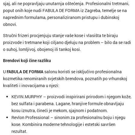
sjaj, ali ne popravljaju unutarnja oštećenja. Profesionalni tretmani,
poput onih koje nudi FABULA DE FORMA iz Zagreba, temelje se na
naprednim formulama, personaliziranom pristupu i dubinskoj
obnovi.
Stručni frizeri procjenjuju stanje vaše kose i vlasišta te biraju
proizvode i tretmane koji ciljano djeluju na problem – bilo da se radi
o suhoj, lomljivoj, obojenoj ili tankoj kosi.
Brendovi koji čine razliku
U
FABULA DE FORMA
salonu koristi se isključivo profesionalna
kozmetika renomiranih svjetskih brendova, poznatih po vrhunskoj
kvaliteti i inovacijama u njezi:
KEVIN.MURPHY – proizvodi inspirirani prirodom i njegom kože,
bez sulfata i parabena. Lagane, hranjive formule obnavljaju
kosu iznutra, čineći je mekom, sjajnom i podatnom.
Revlon Professional – sinonim za profesionalnu boju i njegu
kose. Kombinira moderne tehnologije i estetski savršen
rezultat.