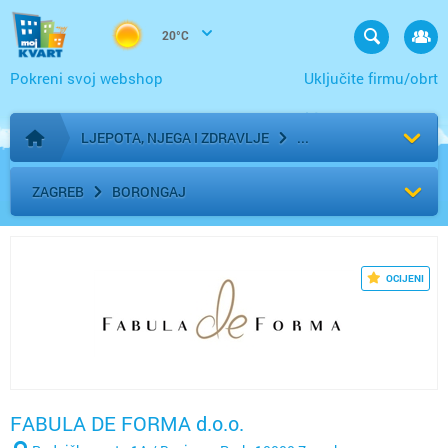
20°C
Pokreni svoj webshop
Uključite firmu/obrt
LJEPOTA, NJEGA I ZDRAVLJE
Početna stranica
ZAGREB
BORONGAJ
OCIJENI
FABULA DE FORMA d.o.o.