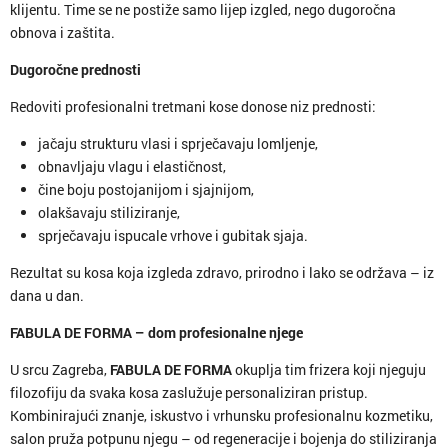
klijentu. Time se ne postiže samo lijep izgled, nego dugoročna
obnova i zaštita.
Dugoročne prednosti
Redoviti profesionalni tretmani kose donose niz prednosti:
jačaju strukturu vlasi i sprječavaju lomljenje,
obnavljaju vlagu i elastičnost,
čine boju postojanijom i sjajnijom,
olakšavaju stiliziranje,
sprječavaju ispucale vrhove i gubitak sjaja.
Rezultat su kosa koja izgleda zdravo, prirodno i lako se održava – iz
dana u dan.
FABULA DE FORMA – dom profesionalne njege
U srcu Zagreba,
FABULA DE FORMA
okuplja tim frizera koji njeguju
filozofiju da svaka kosa zaslužuje personaliziran pristup.
Kombinirajući znanje, iskustvo i vrhunsku profesionalnu kozmetiku,
salon pruža potpunu njegu – od regeneracije i bojenja do stiliziranja