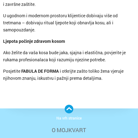
i završne zaštite.
U ugodnom i modernom prostoru klijentice dobivaju više od
tretmana – dobivaju ritual ljepote koji obnavlja kosu, ali i
samopouzdanje.
Ljepota počinje zdravom kosom
Ako želite da vaša kosa bude jaka, sjajna i elastična, povjerite je
rukama profesionalaca koji razumiju njezine potrebe.
Posjetite
FABULA DE FORMA
i otkrijte zašto toliko žena vjeruje
njihovom znanju, iskustvu i pažnji prema detaljima.
Na vrh stranice
O MOJKVART