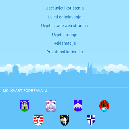
Opći uvjeti korištenja
Uvjeti oglašavanja
Uvjeti izrade web stranica
Uvjeti prodaje
Reklamacije
Privatnost korisnika
MOJKVART PODRŽAVAJU