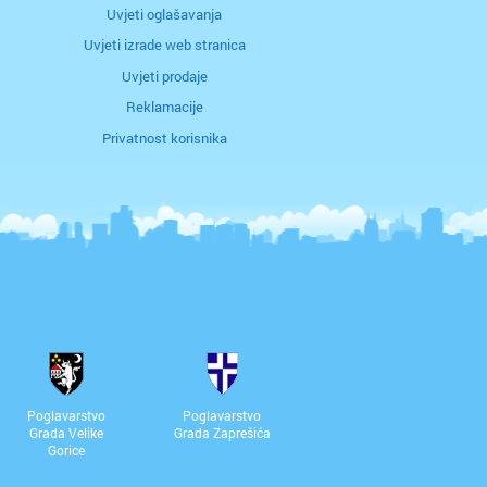
Uvjeti oglašavanja
Uvjeti izrade web stranica
Uvjeti prodaje
Reklamacije
Privatnost korisnika
Poglavarstvo
Poglavarstvo
Grada Velike
Grada Zaprešića
Gorice