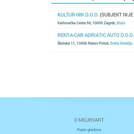
KULTUR-NIK D.O.O.
(SUBJEKT NIJE
SAZNAJ VIŠE
Karlovačka Cesta 66, 10000 Zagreb
,
Blato
RENT-A-CAR ADRIATIC AUTO D.O.O.
SAZNAJ VIŠE
Školska 11, 10436 Rakov Potok
,
Sveta Nedelja
O MOJKVART
Popis gradova