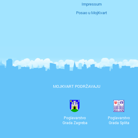
Impressum
Posao u MojKvart
MOJKVART PODRŽAVAJU
Poglavarstvo
Poglavarstvo
Grada Zagreba
Grada Splita