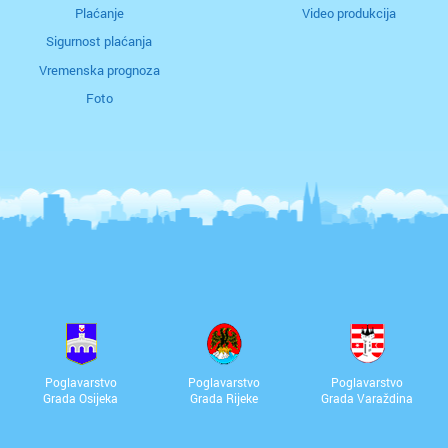
Plaćanje
Video produkcija
Sigurnost plaćanja
Vremenska prognoza
Foto
Poglavarstvo
Poglavarstvo
Poglavarstvo
Grada Osijeka
Grada Rijeke
Grada Varaždina