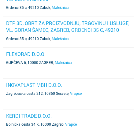
Grdenci 35 c, 49210 Zabok
,
Malešnica
DTP 3D, OBRT ZA PROIZVODNJU, TRGOVINU I USLUGE,
VL. GORAN ŠAMEC, ZAGREB, GRDENCI 35 C, 49210
ZABOK
Grdenci 35 c, 49210 Zabok
,
Malešnica
FLEXORAD D.O.O.
GUPČEVA 6, 10000 ZAGREB
,
Malešnica
INOVAPLAST MBH D.O.O.
Zagrebačka cesta 212, 10360 Sesvete
,
Vrapče
KERDI TRADE D.O.O.
Bolnička cesta 34 K, 10000 Zagreb
,
Vrapče