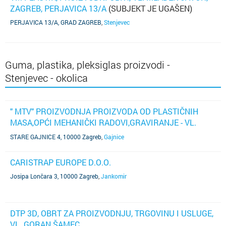
ZAGREB, PERJAVICA 13/A
(SUBJEKT JE UGAŠEN)
PERJAVICA 13/A, GRAD ZAGREB
,
Stenjevec
Guma, plastika, pleksiglas proizvodi -
Stenjevec - okolica
" MTV" PROIZVODNJA PROIZVODA OD PLASTIČNIH
MASA,OPĆI MEHANIČKI RADOVI,GRAVIRANJE - VL.
MIJO BAŠIĆ, ZAGREB, STARE GAJNICE 4
STARE GAJNICE 4, 10000 Zagreb
,
Gajnice
CARISTRAP EUROPE D.O.O.
Josipa Lončara 3, 10000 Zagreb
,
Jankomir
DTP 3D, OBRT ZA PROIZVODNJU, TRGOVINU I USLUGE,
VL. GORAN ŠAMEC