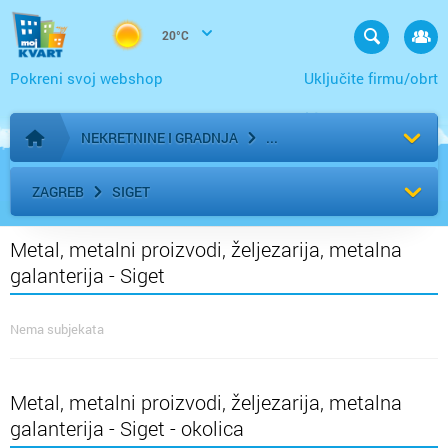
20°C
Pokreni svoj webshop
Uključite firmu/obrt
NEKRETNINE I GRADNJA
Početna stranica
ZAGREB
SIGET
Metal, metalni proizvodi, željezarija, metalna
galanterija - Siget
Nema subjekata
Metal, metalni proizvodi, željezarija, metalna
galanterija - Siget - okolica