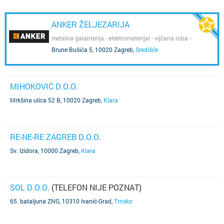
ANKER ŽELJEZARIJA
metalna galanterija - elektromaterijal - vijčana roba -
sanitarije - boje i lakovi - izrada ključevi - graviranje
Brune Bušića 5, 10020 Zagreb
,
Središće
MIHOKOVIĆ D.O.O.
Mrkšina ulica 52 B, 10020 Zagreb
,
Klara
RE-NE-RE ZAGREB D.O.O.
Sv. Izidora, 10000 Zagreb
,
Klara
SOL D.O.O.
(TELEFON NIJE POZNAT)
65. bataljuna ZNG, 10310 Ivanić-Grad
,
Trnsko