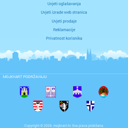
Uvjeti oglašavanja
Uvjeti izrade web stranica
Uvjeti prodaje
Reklamacije
Privatnost korisnika
MOJKVART PODRŽAVAJU
Copyright © 2026. mojkvart.hr. Sva prava pridržana.