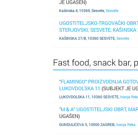
JE UGAŠEN)
SAZNAJ VIŠE
Kašinska 4, 10369, Sesvete
,
Sesvete
UGOSTITELJSKO-TRGOVAČKI OBRT 
STERJOVSKI, SESVETE, KAŠINSKA 
SAZNAJ VIŠE
KAŠINSKA 27/B, 10360 SESVETE
,
Sesvete
Fast food, snack bar, p
"FLAMINGO" PROIZVODNJA GOTOVI
LUKOVDOLSKA 11
(SUBJEKT JE U
SAZNAJ VIŠE
LUKOVDOLSKA 11, 10360 SESVETE
,
Ivanja Rek
"M & A" UGOSTITELJSKI OBRT, MA
UGAŠEN)
SAZNAJ VIŠE
GUNDULIĆEVA 5, 10000 ZAGREB
,
Ivanja Reka