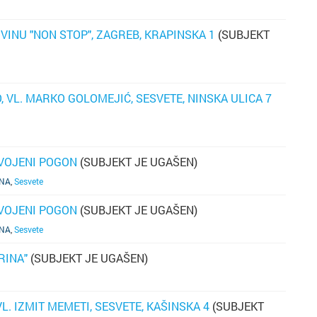
k
p
VINU "NON STOP", ZAGREB, KRAPINSKA 1
(SUBJEKT
t
k
 VL. MARKO GOLOMEJIĆ, SESVETE, NINSKA ULICA 7
p
o
p
re
DVOJENI POGON
(SUBJEKT JE UGAŠEN)
os
bi
INA
,
Sesvete
sv
n
DVOJENI POGON
(SUBJEKT JE UGAŠEN)
u 
v
INA
,
Sesvete
k
RINA"
(SUBJEKT JE UGAŠEN)
tr
S
L. IZMIT MEMETI, SESVETE, KAŠINSKA 4
(SUBJEKT