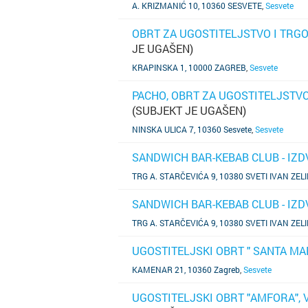
A. KRIZMANIĆ 10, 10360 SESVETE
,
Sesvete
OBRT ZA UGOSTITELJSTVO I TRGO
JE UGAŠEN)
SAZNAJ VIŠE
KRAPINSKA 1, 10000 ZAGREB
,
Sesvete
PACHO, OBRT ZA UGOSTITELJSTVO,
(SUBJEKT JE UGAŠEN)
SAZNAJ VIŠE
NINSKA ULICA 7, 10360 Sesvete
,
Sesvete
SANDWICH BAR-KEBAB CLUB - IZ
SAZNAJ VIŠE
TRG A. STARČEVIĆA 9, 10380 SVETI IVAN ZEL
SANDWICH BAR-KEBAB CLUB - IZ
SAZNAJ VIŠE
TRG A. STARČEVIĆA 9, 10380 SVETI IVAN ZEL
UGOSTITELJSKI OBRT " SANTA MA
SAZNAJ VIŠE
KAMENAR 21, 10360 Zagreb
,
Sesvete
UGOSTITELJSKI OBRT "AMFORA", V