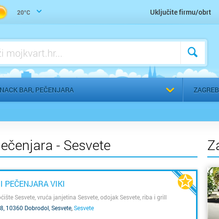
Zdrava hrana, makrobiotika, vegetarijanstvo, veganstvo
Uključite firmu/obrt
20°C
Odaberi g
SNACK BAR, PEČENJARA
ZAGREB
pečenjara - Sesvete
Z
 I PEČENJARA VIKI
ište Sesvete, vruća janjetina Sesvete, odojak Sesvete, riba i grill
8, 10360 Dobrodol, Sesvete
,
Sesvete