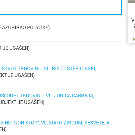
V
E AŽURIRAO PODATKE)
p
nu
 JE UGAŠEN)
iz
dv
n
STVO I TRGOVINU, VL. RISTO STERJOVSKI,
o
KT JE UGAŠEN)
D
ku
za
SLUGE I TRGOVINU, VL. JURICA ČABRAJA,
UBJEKT JE UGAŠEN)
pu
ne
INU "NON STOP", VL. MATO ZIRDUM, SESVETE, A.
o
EN)