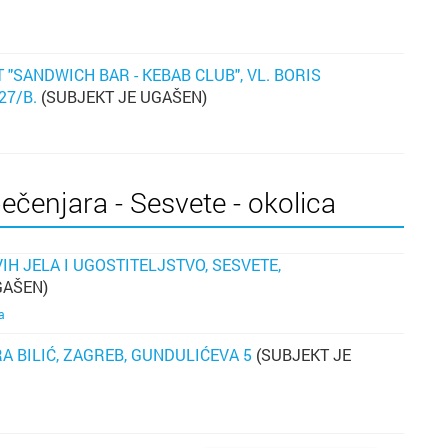
"SANDWICH BAR - KEBAB CLUB", VL. BORIS
27/B.
(SUBJEKT JE UGAŠEN)
ečenjara - Sesvete - okolica
H JELA I UGOSTITELJSTVO, SESVETE,
GAŠEN)
a
RA BILIĆ, ZAGREB, GUNDULIĆEVA 5
(SUBJEKT JE