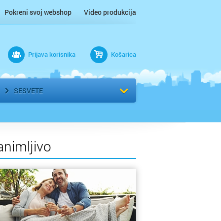
Pokreni svoj webshop
Video produkcija
Prijava korisnika
Košarica
rad
Odaberi kvart
SESVETE
animljivo