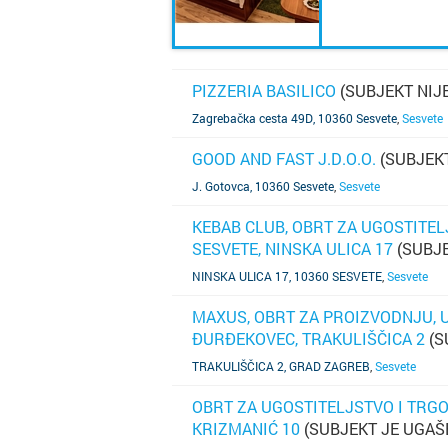
PIZZERIA BASILICO
(SUBJEKT NIJ
SAZNAJ VIŠE
Zagrebačka cesta 49D, 10360 Sesvete
,
Sesvete
GOOD AND FAST J.D.O.O.
(SUBJEKT
SAZNAJ VIŠE
J. Gotovca, 10360 Sesvete
,
Sesvete
KEBAB CLUB, OBRT ZA UGOSTITELJ
SESVETE, NINSKA ULICA 17
(SUBJE
SAZNAJ VIŠE
NINSKA ULICA 17, 10360 SESVETE
,
Sesvete
MAXUS, OBRT ZA PROIZVODNJU, U
ĐURĐEKOVEC, TRAKULIŠČICA 2
(S
SAZNAJ VIŠE
TRAKULIŠČICA 2, GRAD ZAGREB
,
Sesvete
OBRT ZA UGOSTITELJSTVO I TRGOV
KRIZMANIĆ 10
(SUBJEKT JE UGAŠ
SAZNAJ VIŠE