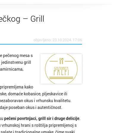
ečkog – Grill
objavljeno: 23.10.2024. 17:06
eže pečenog mesa s
jedinstvenu grill
 namirnicama,
 pripremljena kako
eske, domaće kobasice, pljeskavice ili
ezaboravan okus i vrhunsku kvalitetu.
 daje poseban okus i autentičnost.
 su
pečeni povrtnjaci, grill sir i druge delicije
.
vrhunskoj hrani s roštilja pripremljenoj s
 salate i tradicionalne umake, čime svaki