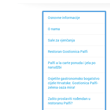
Osnovne informacije
O nama
Sale za vjenčanja
Restoran Gostionica Palfi
Palfi a la carte ponuda i jela po
narudžbi
Osjetite gastronomsko bogatstvo
cijele Hrvatske. Gostionica Palfi-
zelena oaza mira!
Zašto proslaviti rođendan u
restoranu Palfi?