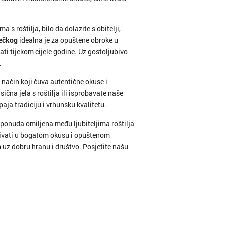
 s roštilja, bilo da dolazite s obitelji,
ečkog
idealna je za opuštene obroke u
i tijekom cijele godine. Uz gostoljubivo
.
 način koji čuva autentične okuse i
ična jela s roštilja ili isprobavate naše
paja tradiciju i vrhunsku kvalitetu.
l ponuda omiljena među ljubiteljima roštilja
 uživati u bogatom okusu i opuštenom
 uz dobru hranu i društvo. Posjetite našu