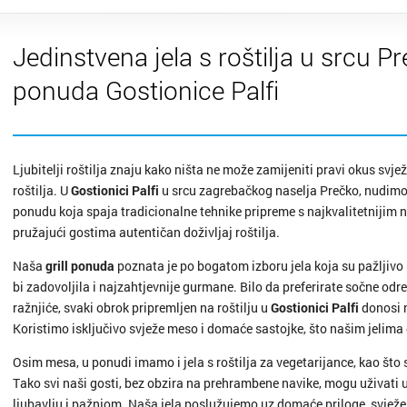
Jedinstvena jela s roštilja u srcu Pr
ponuda Gostionice Palfi
Ljubitelji roštilja znaju kako ništa ne može zamijeniti pravi okus svj
roštilja. U
Gostionici Palfi
u srcu zagrebačkog naselja Prečko, nudimo 
ponudu koja spaja tradicionalne tehnike pripreme s najkvalitetnijim
pružajući gostima autentičan doživljaj roštilja.
Naša
grill ponuda
poznata je po bogatom izboru jela koja su pažljivo
bi zadovoljila i najzahtjevnije gurmane. Bilo da preferirate sočne odr
ražnjiće, svaki obrok pripremljen na roštilju u
Gostionici Palfi
donosi n
Koristimo isključivo svježe meso i domaće sastojke, što našim jelima
Osim mesa, u ponudi imamo i jela s roštilja za vegetarijance, kao što
Tako svi naši gosti, bez obzira na prehrambene navike, mogu uživati u 
ljubavlju i pažnjom. Naša jela poslužujemo uz domaće priloge, svježe