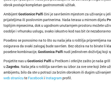
obrok postaje kompletan gastronomski užitak.
Ambijent
Gostionice Palfi
čini je savršenim mjestom za uživanje u jelima
prijateljima ili poslovnim partnerima. Naša terasa u mirnom dijelu
Pr
toplijim mjesecima, dok u ugodnom unutarnjem prostoru možete uživat
osoblje i vrhunsku uslugu, svako iskustvo kod nas bit će nezaboravno
Posebno se ponosimo na to što su naša jela s roštilja pripremljena na
osigurava da svaki zalogaj bude savršen. Bez obzira na to birate li klas
posebne kombinacije,
Gostionica Palfi
nudi jedinstven doživljaj koji s
Posjetite nas u
Gostionici Palfi
u Prečkom i otkrijte zašto je naša gril
u
Zagrebu
. Naša jela s roštilja savršen su izbor za sve one koji žele
ambijentu, bilo da ste u potrazi za brzim obrokom ili dugim uživanjem
web stranicu
te
Facebook
i
Instagram
profil.