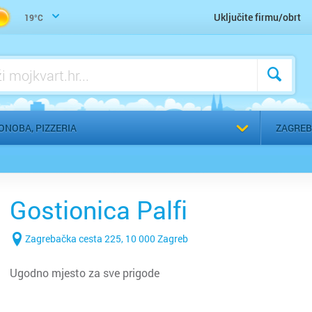
Zdrava hrana, makrobiotika, vegetarijanstvo, veganstvo
Uključite firmu/obrt
19°C
Odaberi g
ONOBA, PIZZERIA
ZAGREB
Gostionica Palfi
Zagrebačka cesta 225, 10 000 Zagreb
Ugodno mjesto za sve prigode