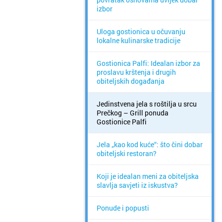
izbor
Uloga gostionica u očuvanju
lokalne kulinarske tradicije
Gostionica Palfi: Idealan izbor za
proslavu krštenja i drugih
obiteljskih događanja
Jedinstvena jela s roštilja u srcu
Prečkog – Grill ponuda
Gostionice Palfi
Jela „kao kod kuće“: što čini dobar
obiteljski restoran?
Koji je idealan meni za obiteljska
slavlja savjeti iz iskustva?
Ponude i popusti