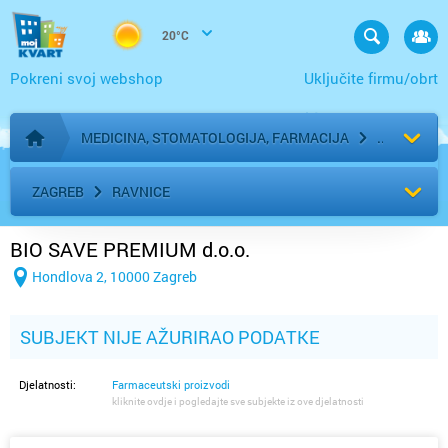
20°C
Pokreni svoj webshop
Uključite firmu/obrt
MEDICINA, STOMATOLOGIJA, FARMACIJA
Početna stranica
ZAGREB
RAVNICE
BIO SAVE PREMIUM d.o.o.
Hondlova 2, 10000 Zagreb
SUBJEKT NIJE AŽURIRAO PODATKE
Djelatnosti:
Farmaceutski proizvodi
kliknite ovdje i pogledajte sve subjekte iz ove djelatnosti