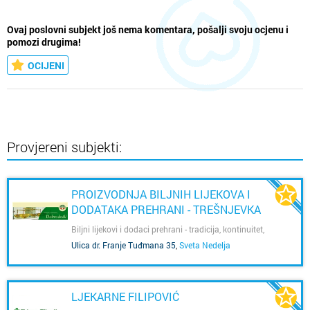
Ovaj poslovni subjekt još nema komentara, pošalji svoju ocjenu i
pomozi drugima!
OCIJENI
Provjereni subjekti:
PROIZVODNJA BILJNIH LIJEKOVA I
DODATAKA PREHRANI - TREŠNJEVKA
LABORATORIJ D.O.O.
Biljni lijekovi i dodaci prehrani - tradicija, kontinuitet,
iskustvo
Ulica dr. Franje Tuđmana 35
,
Sveta Nedelja
LJEKARNE FILIPOVIĆ