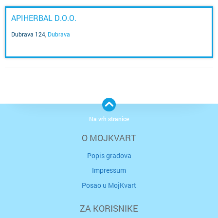
APIHERBAL D.O.O.
Dubrava 124
,
Dubrava
Na vrh stranice
O MOJKVART
Popis gradova
Impressum
Posao u MojKvart
ZA KORISNIKE