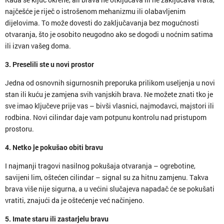
najčešće je riječ o istrošenom mehanizmu ili olabavljenim
dijelovima. To može dovesti do zaključavanja bez mogućnosti
otvaranja, što je osobito neugodno ako se dogodi u noćnim satima
ili izvan vašeg doma.
3. Preselili ste u novi prostor
Jedna od osnovnih sigurnosnih preporuka prilikom useljenja u novi
stan ili kuću je zamjena svih vanjskih brava. Ne možete znati tko je
sve imao ključeve prije vas – bivši vlasnici, najmodavci, majstori ili
rodbina. Novi cilindar daje vam potpunu kontrolu nad pristupom
prostoru.
4. Netko je pokušao obiti bravu
I najmanji tragovi nasilnog pokušaja otvaranja – ogrebotine,
savijeni lim, oštećen cilindar – signal su za hitnu zamjenu. Takva
brava više nije sigurna, a u većini slučajeva napadač će se pokušati
vratiti, znajući da je oštećenje već načinjeno.
5. Imate staru ili zastarjelu bravu