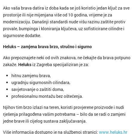
Ako vaša brava datira iz doba kada se još koristio jedan ključ za sve
prostorije ili nije mijenjana više od 10 godina, vrijeme je za
modernizaciju. Današnji standardi nude višu razinu zaštite protiv
provale, bumpinga i kloniranja ključeva, uz sofisticirane cilindre i
sigurnosne dodatke.
Heluks – zamjena brava brzo, stručno i sigurno
Ako prepoznajete neki od ovih znakova, ne čekajte da brava potpuno
zakaže.
Heluks
iz Zagreba specijaliziran je za:
hitnu zamjenu brava,
ugradnju sigurnosnih cilindara,
savjetovanje o zaštiti doma,
profesionalnu montažu bez oštećenja.
Njihov tim brzo izlazi na teren, koristi provjerene proizvode i nudi
rješenja prilagođena vašim potrebama – bilo da se radi o zamjeni
jedne brave ili cijelog sustava zaključavanja.
Više informacija dostupno je na službenoj stranici:
www.heluks.hr