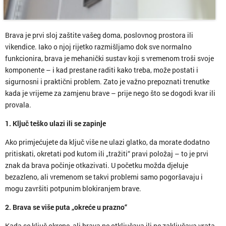
Brava je prvi sloj zaštite vašeg doma, poslovnog prostora ili
vikendice. Iako o njoj rijetko razmišljamo dok sve normalno
funkcionira, brava je mehanički sustav koji s vremenom troši svoje
komponente – i kad prestane raditi kako treba, može postati i
sigurnosni i praktični problem. Zato je važno prepoznati trenutke
kada je vrijeme za zamjenu brave – prije nego što se dogodi kvar ili
provala.
1. Ključ teško ulazi ili se zapinje
Ako primjećujete da ključ više ne ulazi glatko, da morate dodatno
pritiskati, okretati pod kutom ili „tražiti“ pravi položaj – to je prvi
znak da brava počinje otkazivati. U početku možda djeluje
bezazleno, ali vremenom se takvi problemi samo pogoršavaju i
mogu završiti potpunim blokiranjem brave.
2. Brava se više puta „okreće u prazno“
Kada se ključ okrene, ali brava ne otključava ili ne zaključava vrata,