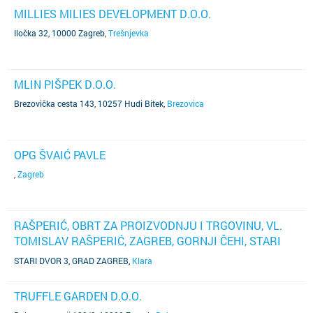
MILLIES MILIES DEVELOPMENT D.O.O.
Iločka 32, 10000 Zagreb
,
Trešnjevka
MLIN PIŠPEK D.O.O.
Brezovička cesta 143, 10257 Hudi Bitek
,
Brezovica
OPG ŠVAIĆ PAVLE
,
Zagreb
RAŠPERIĆ, OBRT ZA PROIZVODNJU I TRGOVINU, VL.
TOMISLAV RAŠPERIĆ, ZAGREB, GORNJI ČEHI, STARI
DVOR 3
STARI DVOR 3, GRAD ZAGREB
,
Klara
TRUFFLE GARDEN D.O.O.