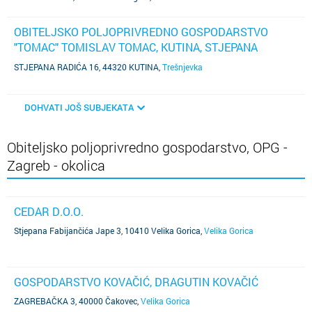
OBITELJSKO POLJOPRIVREDNO GOSPODARSTVO
"TOMAC" TOMISLAV TOMAC, KUTINA, STJEPANA
RADIĆA 16
(SUBJEKT JE UGAŠEN)
STJEPANA RADIĆA 16, 44320 KUTINA
,
Trešnjevka
DOHVATI JOŠ SUBJEKATA
Obiteljsko poljoprivredno gospodarstvo, OPG -
Zagreb - okolica
CEDAR D.O.O.
Stjepana Fabijančića Jape 3, 10410 Velika Gorica
,
Velika Gorica
GOSPODARSTVO KOVAČIĆ, DRAGUTIN KOVAČIĆ
ZAGREBAČKA 3, 40000 Čakovec
,
Velika Gorica