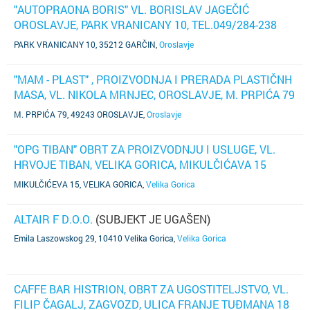
"AUTOPRAONA BORIS" VL. BORISLAV JAGEČIĆ
OROSLAVJE, PARK VRANICANY 10, TEL.049/284-238
(SUBJEKT JE UGAŠEN)
PARK VRANICANY 10, 35212 GARČIN
,
Oroslavje
"MAM - PLAST" , PROIZVODNJA I PRERADA PLASTIČNH
MASA, VL. NIKOLA MRNJEC, OROSLAVJE, M. PRPIĆA 79
(SUBJEKT JE UGAŠEN)
M. PRPIĆA 79, 49243 OROSLAVJE
,
Oroslavje
"OPG TIBAN" OBRT ZA PROIZVODNJU I USLUGE, VL.
HRVOJE TIBAN, VELIKA GORICA, MIKULČIĆAVA 15
(SUBJEKT JE UGAŠEN)
MIKULČIĆEVA 15, VELIKA GORICA
,
Velika Gorica
ALTAIR F D.O.O.
(SUBJEKT JE UGAŠEN)
Emila Laszowskog 29, 10410 Velika Gorica
,
Velika Gorica
CAFFE BAR HISTRION, OBRT ZA UGOSTITELJSTVO, VL.
FILIP ČAGALJ, ZAGVOZD, ULICA FRANJE TUĐMANA 18