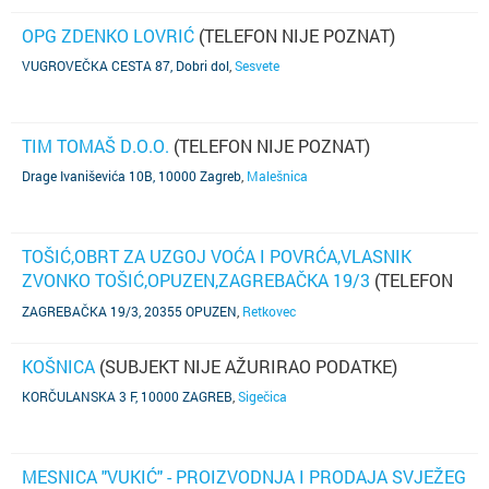
OPG ZDENKO LOVRIĆ
(TELEFON NIJE POZNAT)
VUGROVEČKA CESTA 87, Dobri dol
,
Sesvete
TIM TOMAŠ D.O.O.
(TELEFON NIJE POZNAT)
Drage Ivaniševića 10B, 10000 Zagreb
,
Malešnica
TOŠIĆ,OBRT ZA UZGOJ VOĆA I POVRĆA,VLASNIK
ZVONKO TOŠIĆ,OPUZEN,ZAGREBAČKA 19/3
(TELEFON
NIJE POZNAT)
ZAGREBAČKA 19/3, 20355 OPUZEN
,
Retkovec
KOŠNICA
(SUBJEKT NIJE AŽURIRAO PODATKE)
KORČULANSKA 3 F, 10000 ZAGREB
,
Sigečica
MESNICA "VUKIĆ" - PROIZVODNJA I PRODAJA SVJEŽEG