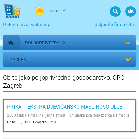
20°C
Pokreni svoj webshop
Uključite firmu/obrt
POLJOPRIVREDA
Početna stranica
ZAGREB
Obiteljsko poljoprivredno gospodarstvo, OPG -
Zagreb
PRIKA – EKSTRA DJEVIČANSKO MASLINOVO ULJE
2000 stabala maslina, jedna strast – vrhunska kvaliteta iz srca Dalmacije.
Prudi 11, 10000 Zagreb
,
Trnje