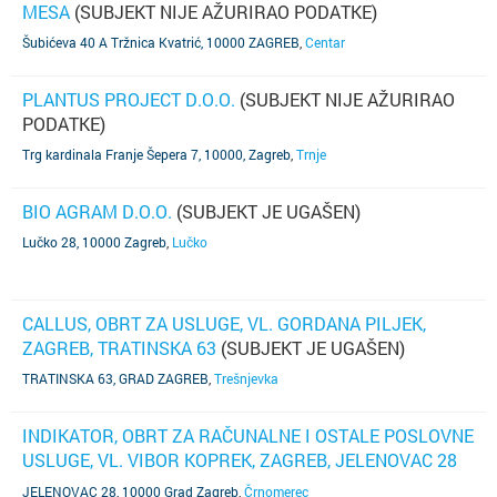
MESA
(SUBJEKT NIJE AŽURIRAO PODATKE)
Šubićeva 40 A Tržnica Kvatrić, 10000 ZAGREB
,
Centar
PLANTUS PROJECT D.O.O.
(SUBJEKT NIJE AŽURIRAO
PODATKE)
Trg kardinala Franje Šepera 7, 10000, Zagreb
,
Trnje
BIO AGRAM D.O.O.
(SUBJEKT JE UGAŠEN)
Lučko 28, 10000 Zagreb
,
Lučko
CALLUS, OBRT ZA USLUGE, VL. GORDANA PILJEK,
ZAGREB, TRATINSKA 63
(SUBJEKT JE UGAŠEN)
TRATINSKA 63, GRAD ZAGREB
,
Trešnjevka
INDIKATOR, OBRT ZA RAČUNALNE I OSTALE POSLOVNE
USLUGE, VL. VIBOR KOPREK, ZAGREB, JELENOVAC 28
(SUBJEKT JE UGAŠEN)
JELENOVAC 28, 10000 Grad Zagreb
,
Črnomerec