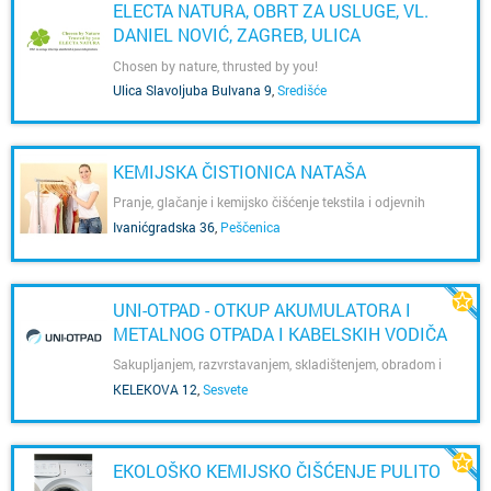
ELECTA NATURA, OBRT ZA USLUGE, VL.
DANIEL NOVIĆ, ZAGREB, ULICA
SLAVOLJUBA BULVANA 9
Chosen by nature, thrusted by you!
Ulica Slavoljuba Bulvana 9
,
Središće
KEMIJSKA ČISTIONICA NATAŠA
Pranje, glačanje i kemijsko čišćenje tekstila i odjevnih
predmeta
Ivanićgradska 36
,
Peščenica
UNI-OTPAD - OTKUP AKUMULATORA I
METALNOG OTPADA I KABELSKIH VODIČA
Sakupljanjem, razvrstavanjem, skladištenjem, obradom i
uporabom otpada postajemo dobri prijatelji našoj Zemlji.
KELEKOVA 12
,
Sesvete
Čuvajmo je za nas i za djecu koja će se tek roditi!
EKOLOŠKO KEMIJSKO ČIŠĆENJE PULITO