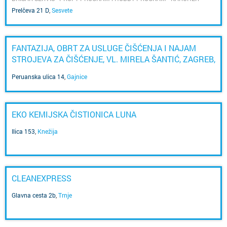
asortimana
Prelčeva 21 D
,
Sesvete
FANTAZIJA, OBRT ZA USLUGE ČIŠĆENJA I NAJAM
STROJEVA ZA ČIŠĆENJE, VL. MIRELA ŠANTIĆ, ZAGREB,
PERUANSKA ULICA 14
Peruanska ulica 14
,
Gajnice
EKO KEMIJSKA ČISTIONICA LUNA
Ilica 153
,
Knežija
CLEANEXPRESS
Glavna cesta 2b
,
Trnje