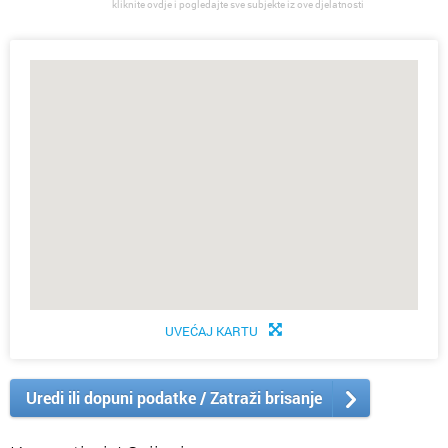
kliknite ovdje i pogledajte sve subjekte iz ove djelatnosti
UVEĆAJ KARTU
Uredi ili dopuni podatke / Zatraži brisanje