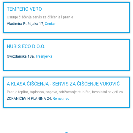
TEMPERO VERO
Usluge čišćenja servis za čišćenje i pranje
Vladimira Ruždjaka 17
,
Centar
NUBIS ECO D.O.O.
Gvozdanska 13a
,
Trešnjevka
A KLASA ČIŠĆENJA - SERVIS ZA ČIŠĆENJE VUKOVIĆ
Pranje tepiha, tapisona, sagova, održavanje stubišta, besplatni savjeti za
čišćenje
ZORANIĆEVIH PLANINA 24
,
Remetinec