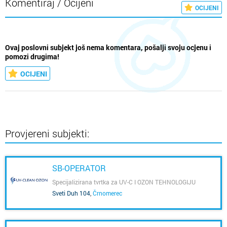
Komentiraj / Ocijeni
OCIJENI
Ovaj poslovni subjekt još nema komentara, pošalji svoju ocjenu i
pomozi drugima!
OCIJENI
Provjereni subjekti:
SB-OPERATOR
Specijalizirana tvrtka za UV-C I OZON TEHNOLOGIJU
Sveti Duh 104
,
Črnomerec