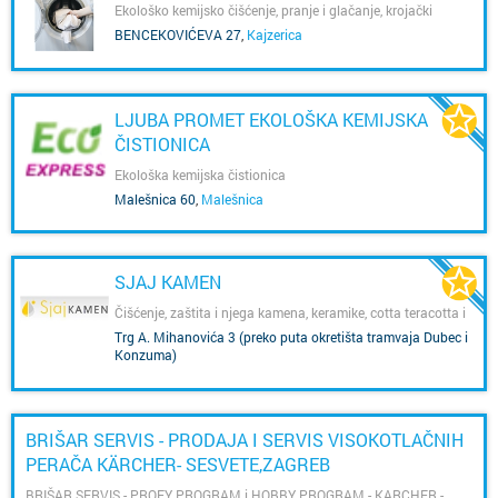
Ekološko kemijsko čišćenje, pranje i glačanje, krojački
popravci, bojanje tekstila, pranje tepiha
BENCEKOVIĆEVA 27
,
Kajzerica
LJUBA PROMET EKOLOŠKA KEMIJSKA
ČISTIONICA
Ekološka kemijska čistionica
Malešnica 60
,
Malešnica
SJAJ KAMEN
Čišćenje, zaštita i njega kamena, keramike, cotta teracotta i
gnajsa
Trg A. Mihanovića 3 (preko puta okretišta tramvaja Dubec i
Konzuma)
,
Dubec
BRIŠAR SERVIS - PRODAJA I SERVIS VISOKOTLAČNIH
PERAČA KÄRCHER- SESVETE,ZAGREB
BRIŠAR SERVIS - PROFY PROGRAM i HOBBY PROGRAM - KARCHER -