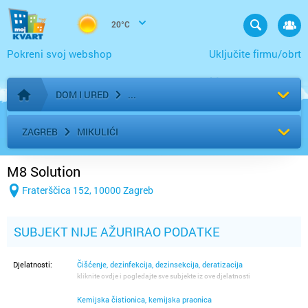
20°C
Pokreni svoj webshop
Uključite firmu/obrt
DOM I URED
Početna stranica
ZAGREB
MIKULIĆI
M8 Solution
Fraterščica 152, 10000 Zagreb
SUBJEKT NIJE AŽURIRAO PODATKE
Djelatnosti:
Čišćenje, dezinfekcija, dezinsekcija, deratizacija
kliknite ovdje i pogledajte sve subjekte iz ove djelatnosti
Kemijska čistionica, kemijska praonica