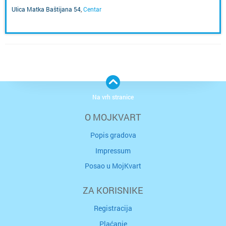
Ulica Matka Baštijana 54
,
Centar
Na vrh stranice
O MOJKVART
Popis gradova
Impressum
Posao u MojKvart
ZA KORISNIKE
Registracija
Plaćanje