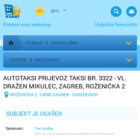
20°C
Pokreni svoj webshop
Uključite firmu/obrt
OSTALO
TAXI SLUŽBA
Početna stranica
ZAGREB
MALEŠNICA
AUTOTAKSI PRIJEVOZ TAKSI BR. 3322 - VL.
DRAŽEN MIKULEC, ZAGREB, ROŽENIČKA 2
ROŽENIČKA 2, 10090 ZAGREB - SUSEDGRAD
SUBJEKT JE UGAŠEN
Djelatnosti:
Taxi služba
kliknite ovdje i pogledajte sve subjekte iz ove djelatnosti