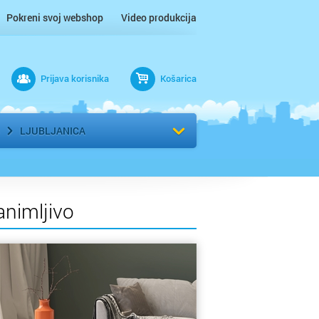
Pokreni svoj webshop
Video produkcija
Prijava korisnika
Košarica
rad
Odaberi kvart
LJUBLJANICA
animljivo