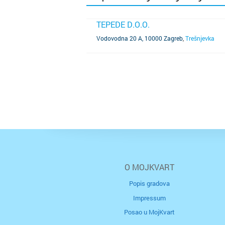
TEPEDE D.O.O.
SAZNAJ VIŠE
Vodovodna 20 A, 10000 Zagreb
,
Trešnjevka
O MOJKVART
Popis gradova
Impressum
Posao u MojKvart