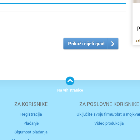
p
za
Prikaži cijeli grad
me
vr
u
m
m
ub
a
Na vrh stranice
te
ZA KORISNIKE
ZA POSLOVNE KORISNIKE
Registracija
Uključite svoju firmu/obrt u mojkvar
ug
Plaćanje
Video produkcija
ud
fu
Sigurnost plaćanja
na
ma