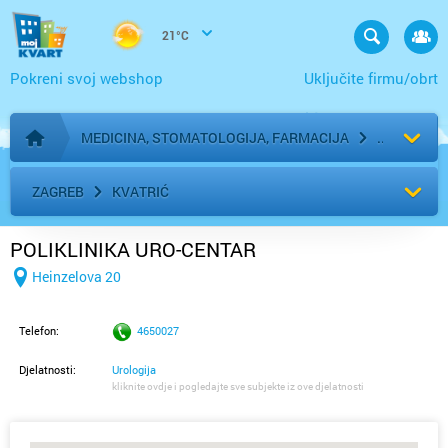
21°C
Pokreni svoj webshop
Uključite firmu/obrt
MEDICINA, STOMATOLOGIJA, FARMACIJA
Početna stranica
ZAGREB
KVATRIĆ
POLIKLINIKA URO-CENTAR
Heinzelova 20
Telefon:
4650027
Djelatnosti:
Urologija
kliknite ovdje i pogledajte sve subjekte iz ove djelatnosti