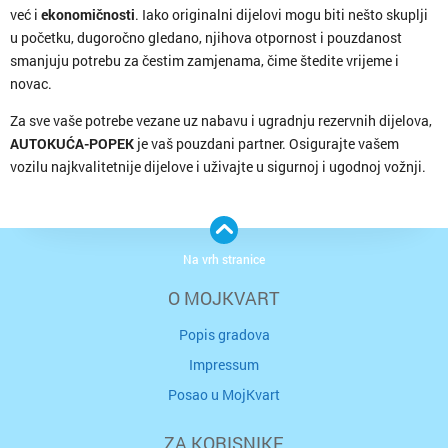
već i
ekonomičnosti
. Iako originalni dijelovi mogu biti nešto skuplji
u početku, dugoročno gledano, njihova otpornost i pouzdanost
smanjuju potrebu za čestim zamjenama, čime štedite vrijeme i
novac.
Za sve vaše potrebe vezane uz nabavu i ugradnju rezervnih dijelova,
AUTOKUĆA-POPEK
je vaš pouzdani partner. Osigurajte vašem
vozilu najkvalitetnije dijelove i uživajte u sigurnoj i ugodnoj vožnji.
Na vrh stranice
O MOJKVART
Popis gradova
Impressum
Posao u MojKvart
ZA KORISNIKE