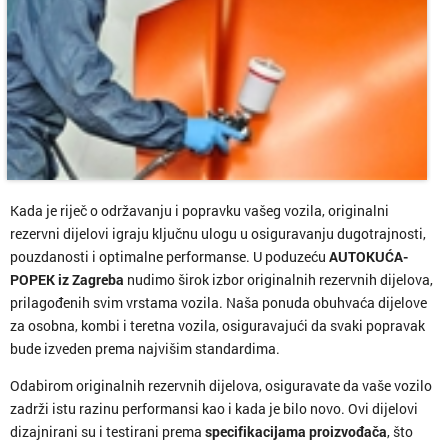
Kada je riječ o održavanju i popravku vašeg vozila, originalni
rezervni dijelovi igraju ključnu ulogu u osiguravanju dugotrajnosti,
pouzdanosti i optimalne performanse. U poduzeću
AUTOKUĆA-
POPEK iz Zagreba
nudimo širok izbor originalnih rezervnih dijelova,
prilagođenih svim vrstama vozila. Naša ponuda obuhvaća dijelove
za osobna, kombi i teretna vozila, osiguravajući da svaki popravak
bude izveden prema najvišim standardima.
Odabirom originalnih rezervnih dijelova, osiguravate da vaše vozilo
zadrži istu razinu performansi kao i kada je bilo novo. Ovi dijelovi
dizajnirani su i testirani prema
specifikacijama proizvođača
, što