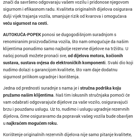
znači da savršeno odgovaraju vašem vozilu i pridonose njegovom
sigurnom i efikasnom radu. Kvaliteta originalnih dijelova osigurava
dulji vijek trajanja vozila, smanjuje rizik od kvarova i omogućava
veću sigurnost na cesti.
AUTOKUĆA-POPEK
ponosi se dugogodišnjom suradnjom s
renomiranim proizvođačima vozila, što nam omogućuje da našim
klijentima ponudimo samo najbolje rezervne dijelove na tržištu. U
našoj ponudi možete pronaći sve,
od dijelova motora, kočionih
sustava, sustava ovjesa do elektroničkih komponenti
. Svaki dio koji
nudimo dolazi s garancijom kvalitete, što vam daje dodatnu
sigurnost prilikom ugradnje i korištenja.
Jedna od prednosti suradnje s nama je i
stručna podrška koju
pružamo našim klijentima
. Naš tim iskusnih stručnjaka pomoći će
vam odabrati odgovarajuće dijelove za vaše vozilo, osiguravajući
brzu i pouzdanu uslugu. Uz to, nudimo i uslugu ugradnje rezervnih
dijelova, čime osiguravamo da popravak vašeg vozila bude obavljen
u
najkraćem mogućem roku.
Korištenje originalnih rezervnih dijelova nije samo pitanje kvalitete,