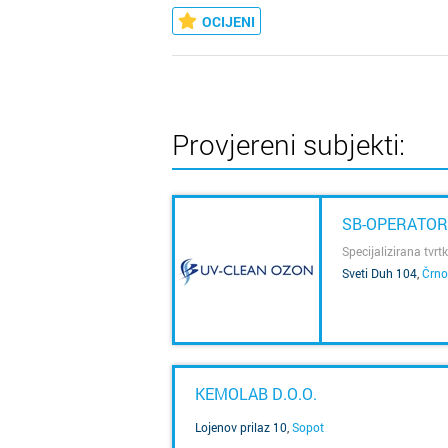
OCIJENI
Provjereni subjekti:
SB-OPERATOR
Specijalizirana tv
Sveti Duh 104
,
Črno
SAZNAJ VIŠE
KEMOLAB D.O.O.
Lojenov prilaz 10
,
Sopot