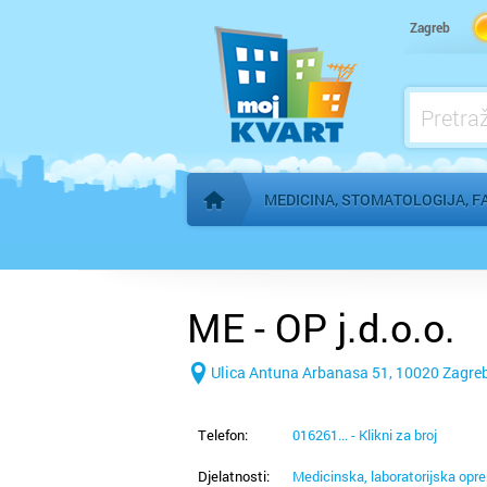
Kardiolog
Zagreb
Kućna njega
Logoped
Ljekarna, farmacija
MEDICINA, STOMATOLOGIJA, F
Početna stranica
ME - OP j.d.o.o.
Ulica Antuna Arbanasa 51, 10020 Zagre
Telefon:
016261... - Klikni za broj
Djelatnosti:
Medicinska, laboratorijska opr