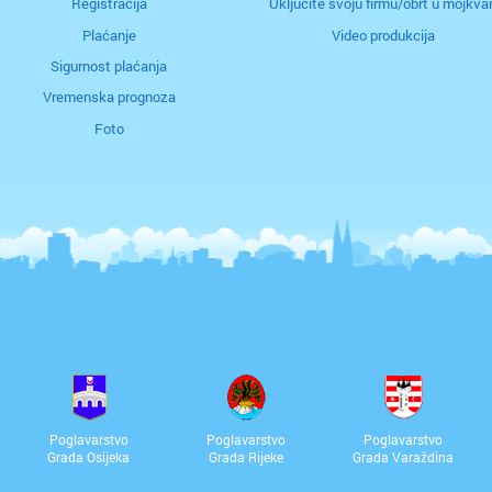
Registracija
Uključite svoju firmu/obrt u mojkvar
Plaćanje
Video produkcija
Sigurnost plaćanja
Vremenska prognoza
Foto
Poglavarstvo
Poglavarstvo
Poglavarstvo
Grada Osijeka
Grada Rijeke
Grada Varaždina