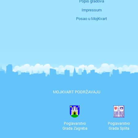
Popis gradova
Impressum
Posao u MojKvart
MOJKVART PODRŽAVAJU
Poglavarstvo
Poglavarstvo
Grada Zagreba
Grada Splita