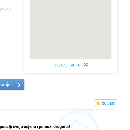
jekte iz
UVEĆAJ KARTU
isanje
OCIJENI
pošalji svoju ocjenu i pomozi drugima!