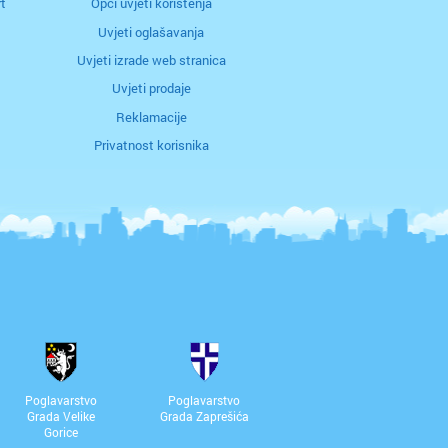
t
Opći uvjeti korištenja
Uvjeti oglašavanja
Uvjeti izrade web stranica
Uvjeti prodaje
Reklamacije
Privatnost korisnika
Poglavarstvo
Poglavarstvo
Grada Velike
Grada Zaprešića
Gorice