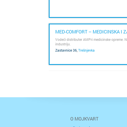
SAZNAJ VIŠE
MED-COMFORT – MEDICINSKA I 
Vodeći distributer AMPri medicinske opreme. Nitr
industriju.
Zastavnice 36
,
Trešnjevka
SAZNAJ VIŠE
O MOJKVART