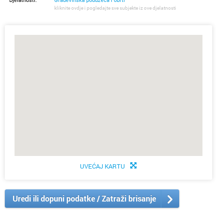
kliknite ovdje i pogledajte sve subjekte iz ove djelatnosti
UVEĆAJ KARTU
Uredi ili dopuni podatke / Zatraži brisanje