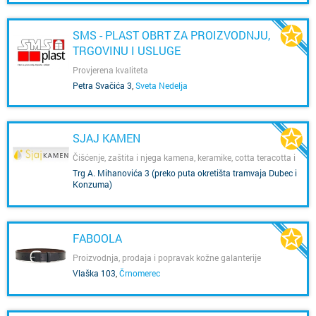
SMS - PLAST OBRT ZA PROIZVODNJU,
TRGOVINU I USLUGE
Provjerena kvaliteta
Petra Svačića 3
,
Sveta Nedelja
SJAJ KAMEN
Čišćenje, zaštita i njega kamena, keramike, cotta teracotta i
gnajsa
Trg A. Mihanovića 3 (preko puta okretišta tramvaja Dubec i
Konzuma)
,
Dubec
FABOOLA
Proizvodnja, prodaja i popravak kožne galanterije
Vlaška 103
,
Črnomerec