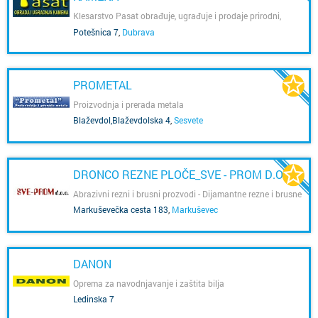
Klesarstvo Pasat obrađuje, ugrađuje i prodaje prirodni,
umjetni i kompozitni kamen. Uz različite vrste mramora,
Potešnica 7
,
Dubrava
vapnenca i granita, zastupa i talijansku tvrtku Quarella.
PROMETAL
Proizvodnja i prerada metala
Blaževdol,Blaževdolska 4
,
Sesvete
DRONCO REZNE PLOČE_SVE - PROM D.O.O.
Abrazivni rezni i brusni prozvodi - Dijamantne rezne i brusne
ploče - Brusne četke - Svrdla
Markuševečka cesta 183
,
Markuševec
DANON
Oprema za navodnjavanje i zaštita bilja
Ledinska 7