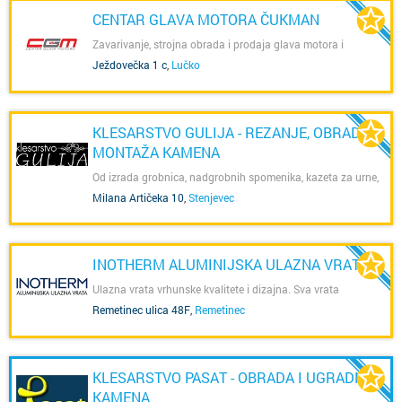
CENTAR GLAVA MOTORA ČUKMAN
Zavarivanje, strojna obrada i prodaja glava motora i
prodaja turbopunjaća
Ježdovečka 1 c
,
Lučko
KLESARSTVO GULIJA - REZANJE, OBRADA I
MONTAŽA KAMENA
Od izrada grobnica, nadgrobnih spomenika, kazeta za urne,
interijera (klupčice, stepenice, marmete) i eksterijera
Milana Artičeka 10
,
Stenjevec
INOTHERM ALUMINIJSKA ULAZNA VRATA
Ulazna vrata vrhunske kvalitete i dizajna. Sva vrata
izrađujemo po narudžbi kupca.
Remetinec ulica 48F
,
Remetinec
KLESARSTVO PASAT - OBRADA I UGRADNJA
KAMENA