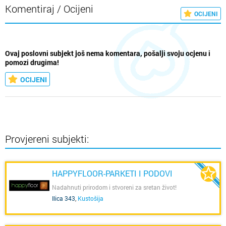
Komentiraj / Ocijeni
OCIJENI
Ovaj poslovni subjekt još nema komentara, pošalji svoju ocjenu i
pomozi drugima!
OCIJENI
Provjereni subjekti:
HAPPYFLOOR-PARKETI I PODOVI
Nadahnuti prirodom i stvoreni za sretan život!
Ilica 343
,
Kustošija