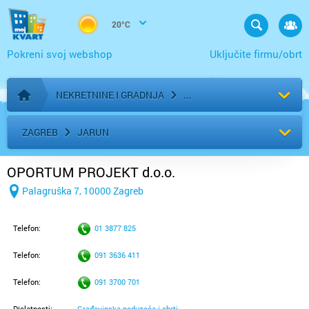
20°C
Pokreni svoj webshop
Uključite firmu/obrt
NEKRETNINE I GRADNJA
Početna stranica
ZAGREB
JARUN
OPORTUM PROJEKT d.o.o.
Palagruška 7, 10000 Zagreb
Telefon:
01 3877 825
Telefon:
091 3636 411
Telefon:
091 3700 701
Djelatnosti:
Građevinska poduzeća i obrti