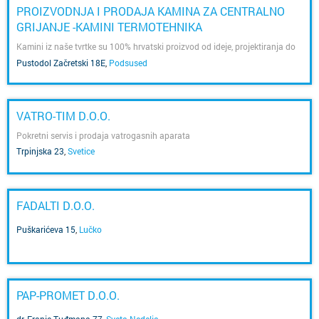
PROIZVODNJA I PRODAJA KAMINA ZA CENTRALNO
GRIJANJE -KAMINI TERMOTEHNIKA
Kamini iz naše tvrtke su 100% hrvatski proizvod od ideje, projektiranja do
konačnog proizvoda i rezultat su jako dugog iskustva u proizvodnji
Pustodol Začretski 18E
,
Podsused
grijaćih tijela i peći još od 1953.
VATRO-TIM D.O.O.
Pokretni servis i prodaja vatrogasnih aparata
Trpinjska 23
,
Svetice
FADALTI D.O.O.
Puškarićeva 15
,
Lučko
PAP-PROMET D.O.O.
dr. Franje Tuđmana 77
,
Sveta Nedelja