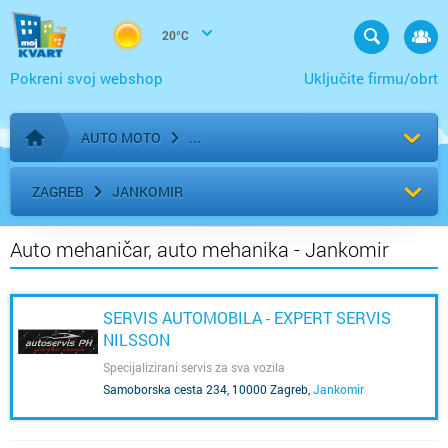
20°C
Pokreni svoj webshop
Uključite firmu/obrt
AUTO MOTO
Početna stranica
ZAGREB
JANKOMIR
Auto mehaničar, auto mehanika - Jankomir
SERVIS AUTOMOBILA - EXPERT SERVIS
NILSSON
Specijalizirani servis za sva vozila
Samoborska cesta 234, 10000 Zagreb
,
Jankomir