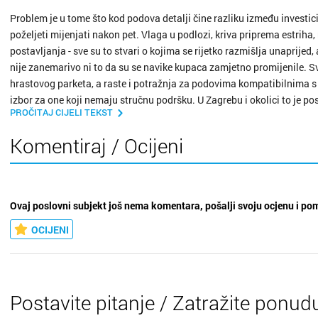
Problem je u tome što kod podova detalji čine razliku između investici
poželjeti mijenjati nakon pet. Vlaga u podlozi, kriva priprema estriha
postavljanja - sve su to stvari o kojima se rijetko razmišlja unaprije
nije zanemarivo ni to da su se navike kupaca zamjetno promijenile. Sve
hrastovog parketa, a raste i potražnja za podovima kompatibilnima s
izbor za one koji nemaju stručnu podršku. U Zagrebu i okolici to je po
PROČITAJ CIJELI TEKST
starih donjogradskih stanova s vlastitim specifičnostima do moderni
drugačiji pristup.
Komentiraj / Ocijeni
Nastavak pročitajte na 24sata.hr
Ovaj poslovni subjekt još nema komentara, pošalji svoju ocjenu i po
OCIJENI
Postavite pitanje / Zatražite ponud