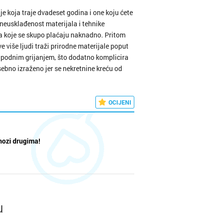
je koja traje dvadeset godina i one koju ćete
, neusklađenost materijala i tehnike
d, a koje se skupo plaćaju naknadno. Pritom
 više ljudi traži prirodne materijale poput
 podnim grijanjem, što dodatno komplicira
sebno izraženo jer se nekretnine kreću od
h novogradnji koje zahtijevaju potpuno
OCIJENI
mozi drugima!
u