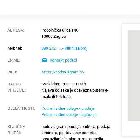
ADRESA:
Podolnička ulica 14C
10000 Zagreb
Mobitel:
099 2121 ... - Klikni za broj
EMAIL:
Kontakt podaci
WEB:
https://podoviagram.hr/
RADNO
Svaki dan: 7:00 – 21:00 h
VRIJEME
:
Najava dolaska je obavezna putem e-
maila ili telefona.
DJELATNOSTI:
Podne i zidne obloge - prodaja
Podne i zidne obloge - ugradnja
KLJUČNE
podovi agram, prodaja parketa, prodaja
RIJEČI:
laminata, postavljanje parketa,
postavljanje laminata, restauracija