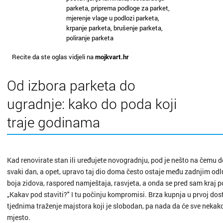
parketa, priprema podloge za parket,
mjerenje vlage u podlozi parketa,
krpanje parketa, brušenje parketa,
poliranje parketa
Recite da ste oglas vidjeli na
mojkvart.hr
Od izbora parketa do
ugradnje: kako do poda koji
traje godinama
Kad renovirate stan ili uređujete novogradnju, pod je nešto na čemu d
svaki dan, a opet, upravo taj dio doma često ostaje među zadnjim o
boja zidova, raspored namještaja, rasvjeta, a onda se pred sam kraj p
„Kakav pod staviti?" I tu počinju kompromisi. Brza kupnja u prvoj dos
tjednima traženje majstora koji je slobodan, pa nada da će sve nekako
mjesto.