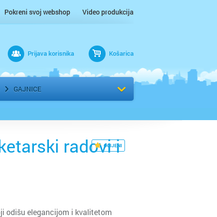
Pokreni svoj webshop
Video produkcija
Prijava korisnika
Košarica
rad
Odaberi kvart
GAJNICE
etarski radovi i
OCIJENI
i odišu elegancijom i kvalitetom