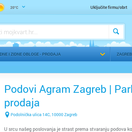
Trgovina građevinskog materijala
Uključite firmu/obrt
20°C
Voda, vodoinstalater, vodovod, kanalizacija - servis
Voda, vodoinstalater, vodovod, kanalizacija - ugradnja
a
Odaberi g
DNE I ZIDNE OBLOGE - PRODAJA
ZAGREB
Podovi Agram Zagreb | Park
prodaja
Podolnička ulica 14C, 10000 Zagreb
U srcu našeg poslovanja je strast prema stvaranju podova koj