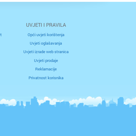
UVJETI I PRAVILA
t
Opći uvjeti korištenja
Uvjeti oglašavanja
ržava
rad
Uvjeti izrade web stranica
Uvjeti prodaje
Reklamacije
j
Privatnost korisnika
ac
ca