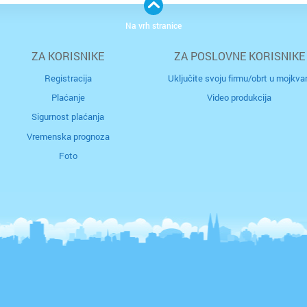
Na vrh stranice
ZA KORISNIKE
ZA POSLOVNE KORISNIKE
Registracija
Uključite svoju firmu/obrt u mojkvar
Plaćanje
Video produkcija
Cijela d
Cijeli g
Sigurnost plaćanja
Vremenska prognoza
Osijek
Blato
Foto
Rijeka
Boronga
Split
Borovje
Zagreb
Botinec
Bakar
Brestje
Benkov
Brezovi