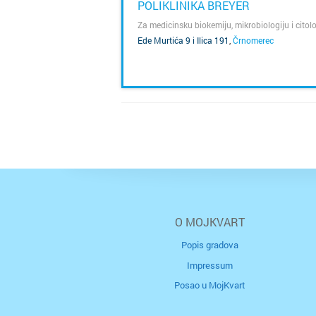
POLIKLINIKA BREYER
Za medicinsku biokemiju, mikrobiologiju i citol
Ede Murtića 9 i Ilica 191
,
Črnomerec
SAZNAJ VIŠE
O MOJKVART
Popis gradova
Impressum
Posao u MojKvart