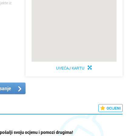
jekte iz
UVEĆAJ KARTU
isanje
OCIJENI
pošalji svoju ocjenu i pomozi drugima!