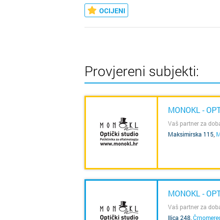
OCIJENI
Provjereni subjekti:
MONOKL - OPT
Vaš partner za doba
Maksimirska 115
,
M
SAZNAJ VIŠE
MONOKL - OPT
Vaš partner za doba
Ilica 248
,
Črnomere