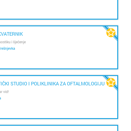
KVATERNIK
ostiku i liječenje
rešnjevka
IČKI STUDIO I POLIKLINIKA ZA OFTALMOLOGIJU
r vid!
a