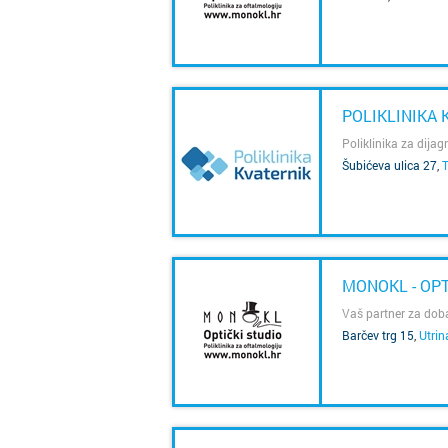
SAZNAJ VIŠE
POLIKLINIKA 
Poliklinika za dijagn
Šubićeva ulica 27
,
T
SAZNAJ VIŠE
MONOKL - OPT
Vaš partner za doba
Barčev trg 15
,
Utrin
SAZNAJ VIŠE