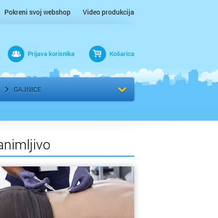
Pokreni svoj webshop
Video produkcija
Prijava korisnika
Košarica
rad
Odaberi kvart
GAJNICE
animljivo