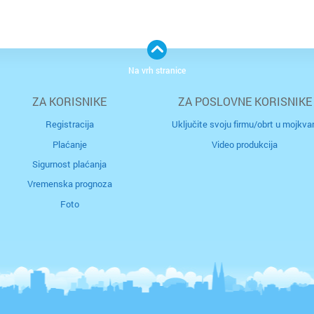
i
po
p
s
s
Na vrh stranice
po
os
ZA KORISNIKE
ZA POSLOVNE KORISNIKE
kv
Registracija
Uključite svoju firmu/obrt u mojkvar
j
“p
Plaćanje
Video produkcija
u
a
u
Sigurnost plaćanja
ul
uz
Vremenska prognoza
s
Foto
O
za
od
pr
o
te
ho
u
m
o
je
st