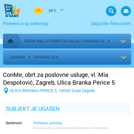
20°C
Pokreni svoj webshop
Uključite firmu/obrt
MEDICINA, STOMATOLOGIJA, FARMACIJA
Početna stranica
ZAGREB
FERENŠČICA
ConMe, obrt za poslovne usluge, vl. Mia
Despotović, Zagreb, Ulica Branka Perice 5
ULICA BRANKA PERICE 5, 10000 Grad Zagreb
SUBJEKT JE UGAŠEN
Djelatnosti:
Psihijatar, psiholog
kliknite ovdje i pogledajte sve subjekte iz ove djelatnosti