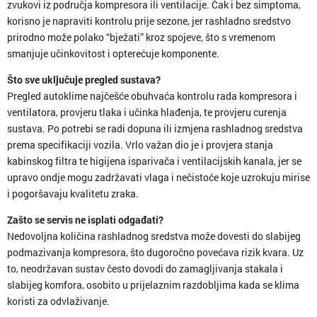
zvukovi iz područja kompresora ili ventilacije. Čak i bez simptoma,
korisno je napraviti kontrolu prije sezone, jer rashladno sredstvo
prirodno može polako “bježati” kroz spojeve, što s vremenom
smanjuje učinkovitost i opterećuje komponente.
Što sve uključuje pregled sustava?
Pregled autoklime najčešće obuhvaća kontrolu rada kompresora i
ventilatora, provjeru tlaka i učinka hlađenja, te provjeru curenja
sustava. Po potrebi se radi dopuna ili izmjena rashladnog sredstva
prema specifikaciji vozila. Vrlo važan dio je i provjera stanja
kabinskog filtra te higijena isparivača i ventilacijskih kanala, jer se
upravo ondje mogu zadržavati vlaga i nečistoće koje uzrokuju mirise
i pogoršavaju kvalitetu zraka.
Zašto se servis ne isplati odgađati?
Nedovoljna količina rashladnog sredstva može dovesti do slabijeg
podmazivanja kompresora, što dugoročno povećava rizik kvara. Uz
to, neodržavan sustav često dovodi do zamagljivanja stakala i
slabijeg komfora, osobito u prijelaznim razdobljima kada se klima
koristi za odvlaživanje.