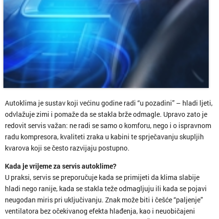
Autoklima je sustav koji većinu godine radi “u pozadini” – hladi ljeti,
odvlažuje zimi i pomaže da se stakla brže odmagle. Upravo zato je
redovit servis važan: ne radi se samo o komforu, nego i o ispravnom
radu kompresora, kvaliteti zraka u kabini te sprječavanju skupljih
kvarova koji se često razvijaju postupno.
Kada je vrijeme za servis autoklime?
U praksi, servis se preporučuje kada se primijeti da klima slabije
hladi nego ranije, kada se stakla teže odmagljuju ili kada se pojavi
neugodan miris pri uključivanju. Znak može biti i češće “paljenje”
ventilatora bez očekivanog efekta hlađenja, kao i neuobičajeni