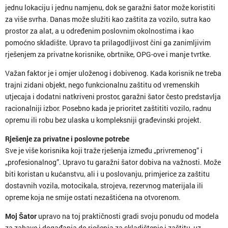
jednu lokaciju i jednu namjenu, dok se garažni šator može koristiti
za više svrha. Danas može služiti kao zaštita za vozilo, sutra kao
prostor za alat, a u određenim poslovnim okolnostima i kao
pomoćno skladište. Upravo ta prilagodljivost čini ga zanimljivim
rješenjem za privatne korisnike, obrtnike, OPG-ove i manje tvrtke.
Važan faktor je i omjer uloženog i dobivenog. Kada korisnik ne treba
trajni zidani objekt, nego funkcionalnu zaštitu od vremenskih
utjecaja i dodatni natkriveni prostor, garažni šator često predstavlja
racionalniji izbor. Posebno kada je prioritet zaštititi vozilo, radnu
opremu ili robu bez ulaska u kompleksniji građevinski projekt.
Rješenje za privatne i poslovne potrebe
Sve je više korisnika koji traže rješenja između „privremenog” i
„profesionalnog”. Upravo tu garažni šator dobiva na važnosti. Može
biti koristan u kućanstvu, ali i u poslovanju, primjerice za zaštitu
dostavnih vozila, motocikala, strojeva, rezervnog materijala ili
opreme koja ne smije ostati nezaštićena na otvorenom.
Moj Šator
upravo na toj praktičnosti gradi svoju ponudu od modela
za zabave i događanja do rješenja za skladištenje i zaštitu, uz