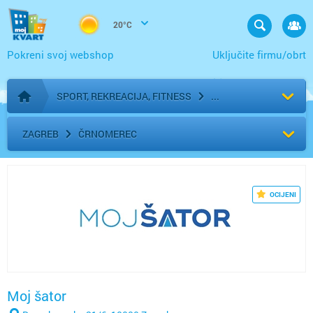
20°C
Pokreni svoj webshop
Uključite firmu/obrt
SPORT, REKREACIJA, FITNESS
Početna stranica
ZAGREB
ČRNOMEREC
OCIJENI
Moj šator