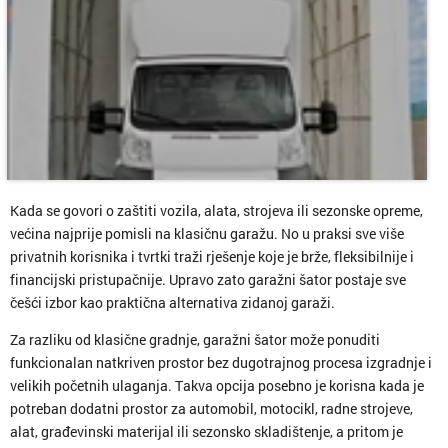
Kada se govori o zaštiti vozila, alata, strojeva ili sezonske opreme,
većina najprije pomisli na klasičnu garažu. No u praksi sve više
privatnih korisnika i tvrtki traži rješenje koje je brže, fleksibilnije i
financijski pristupačnije. Upravo zato garažni šator postaje sve
češći izbor kao praktična alternativa zidanoj garaži.
Za razliku od klasične gradnje, garažni šator može ponuditi
funkcionalan natkriven prostor bez dugotrajnog procesa izgradnje i
velikih početnih ulaganja. Takva opcija posebno je korisna kada je
potreban dodatni prostor za automobil, motocikl, radne strojeve,
alat, građevinski materijal ili sezonsko skladištenje, a pritom je