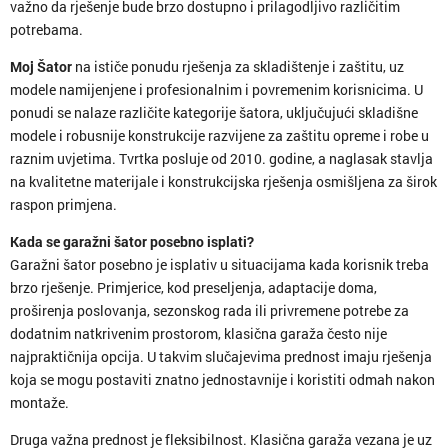
važno da rješenje bude brzo dostupno i prilagodljivo različitim
potrebama.
Moj Šator
na ističe ponudu rješenja za skladištenje i zaštitu, uz
modele namijenjene i profesionalnim i povremenim korisnicima. U
ponudi se nalaze različite kategorije šatora, uključujući skladišne
modele i robusnije konstrukcije razvijene za zaštitu opreme i robe u
raznim uvjetima. Tvrtka posluje od 2010. godine, a naglasak stavlja
na kvalitetne materijale i konstrukcijska rješenja osmišljena za širok
raspon primjena.
Kada se garažni šator posebno isplati?
Garažni šator posebno je isplativ u situacijama kada korisnik treba
brzo rješenje. Primjerice, kod preseljenja, adaptacije doma,
proširenja poslovanja, sezonskog rada ili privremene potrebe za
dodatnim natkrivenim prostorom, klasična garaža često nije
najpraktičnija opcija. U takvim slučajevima prednost imaju rješenja
koja se mogu postaviti znatno jednostavnije i koristiti odmah nakon
montaže.
Druga važna prednost je fleksibilnost. Klasična garaža vezana je uz