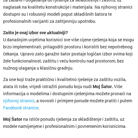
naglasak na kvalitetu konstrukcije i materijala. Na njihovoj stranici
dostupni su i robusniji modeli poput skladišnih šatora te
profesionalnih varijanti za zahtjevniju upotrebu.
Zašto je ovaj izbor sve аktualniji?
U današnjim uvjetima korisnici sve više cijene rješenja koja se mogu
brzo implementirati, prilagoditi prostoru i koristiti bez nepotrebnog
čekanja. Upravo zato garažni šator postaje logičan izbor svima koji
žele funkcionalnost, zaštitu i veću kontrolu nad prostorom, bez
nužnog ulaganja u klasičnu gradnju.
Za one koji traže praktično i kvalitetno rješenje za zaštitu vozila,
alata ili robe, vrijedi istražiti ponudu koju nudi
Moj Šator.
Više
informacija o modelima i dostupnim rješenjima možete pronaći na
njihovoj stranici
, a novosti i primjere ponude možete pratiti i putem
Facebook stranice
.
Moj Šator
na ističe ponudu rješenja za skladištenje i zaštitu, uz
modele namijenjene i profesionalnim i povremenim korisnicima.