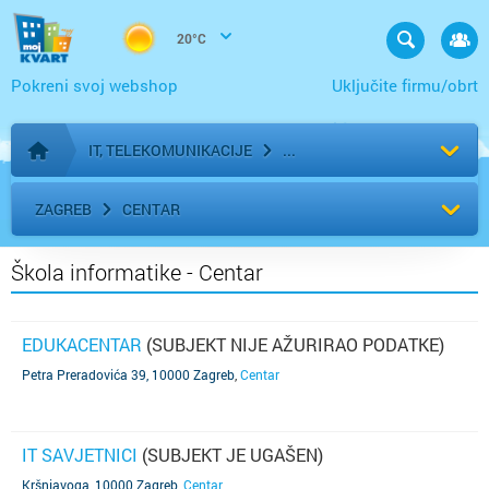
20°C
Pokreni svoj webshop
Uključite firmu/obrt
IT, TELEKOMUNIKACIJE
Početna stranica
ZAGREB
CENTAR
Škola informatike - Centar
EDUKACENTAR
(SUBJEKT NIJE AŽURIRAO PODATKE)
Petra Preradovića 39, 10000 Zagreb
,
Centar
IT SAVJETNICI
(SUBJEKT JE UGAŠEN)
Kršnjavoga, 10000 Zagreb
,
Centar