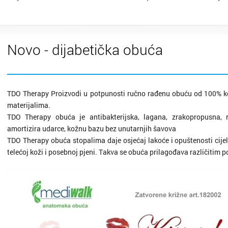
Novo - dijabetička obuća
TDO Therapy Proizvodi u potpunosti ručno rađenu obuću od 100% k
materijalima.
TDO Therapy obuća je antibakterijska, lagana, zrakopropusna, r
amortizira udarce, kožnu bazu bez unutarnjih šavova
TDO Therapy obuća stopalima daje osjećaj lakoće i opuštenosti cijeli 
telećoj koži i posebnoj pjeni. Takva se obuća prilagođava različitim