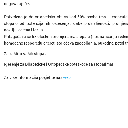
odgovarajuće a
Potvrđeno je da ortopedska obuća kod 50% osoba ima i terapeutski
stopalo od potencijalnih oštećenja, slabe prokrvljenosti, promjen
noktiju, edema i lezija.
Prilagođava se fiziološkim promjenama stopala (npr. naticanju i e
homogeno raspoređuje teret; sprječava zadebljanja, pukotine, petni trn
Za zaštitu Vaših stopala
Rješenje za Dijabetičke i Ortopedske poteškoće sa stopalima!
Za više informacija posjetite naš
web
.