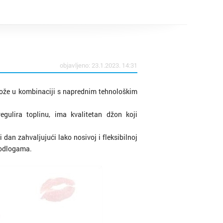
objavljeno: 23.1.2023. 14:31
ože u kombinaciji s naprednim tehnološkim
egulira toplinu, ima kvalitetan džon koji
dan zahvaljujući lako nosivoj i fleksibilnoj
 podlogama.