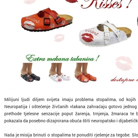
Milijuni ljudi diljem svijeta imaju problema stopalima, od kojih
Neuropatija i oštećenje živčanih vlakana zahvaćaju gotovo jednog od
prethode tjelesne senzacije poput žarenja, trnjenja, žmaraca te 
pokazala da posebno dizajnirana obuća štiti neuropatsko i dijabetičko
Naša je misija brinuti o stopalima te ponuditi rješenje za tegobe. 