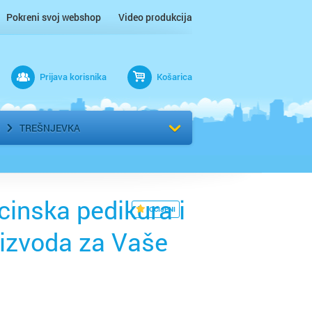
Pokreni svoj webshop
Video produkcija
Prijava korisnika
Košarica
rad
Odaberi kvart
TREŠNJEVKA
cinska pedikura i
OCIJENI
oizvoda za Vaše