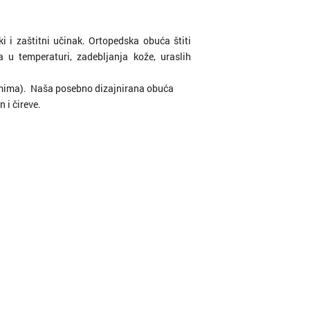
 i zaštitni učinak. Ortopedska obuća štiti
a u temperaturi, zadebljanja kože, uraslih
demima). Naša posebno dizajnirana obuća
 i čireve.