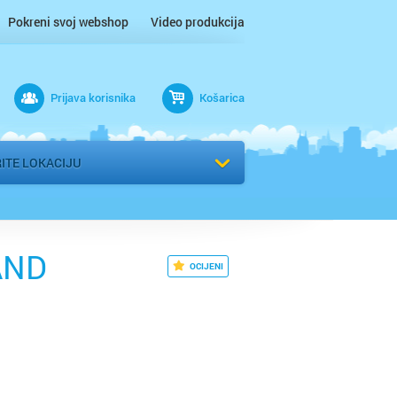
Pokreni svoj webshop
Video produkcija
ac
Prijava korisnika
Košarica
 n/m
r
ITE LOKACIJU
 / Međimurje
AND
OCIJENI