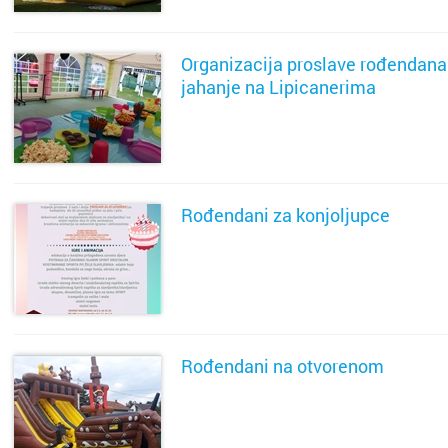
otok Br
Organizacija proslave rođendana
otok Hv
jahanje na Lipicanerima
otok Ko
SAZNAJ VIŠE
otok Kr
otok Pa
Rođendani za konjoljupce
Pazin
SAZNAJ VIŠE
Petrinja
Podstra
Rođendani na otvorenom
Poreč
SAZNAJ VIŠE