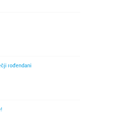
ki Brod
n
ječji rođendani
n
Gorica
!
i