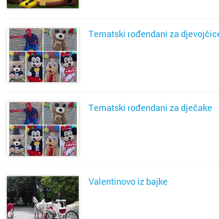
Požega
Pula
Tematski rođendani za djevojčic
Rijeka
SAZNAJ VIŠE
Rovinj
Samobo
Tematski rođendani za dječake
Šibenik
SAZNAJ VIŠE
Sinj
Sisak
Valentinovo iz bajke
Skradin
Slatina
SAZNAJ VIŠE