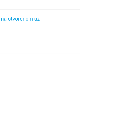
ač
 na otvorenom uz
ar
rčula
k
g
na