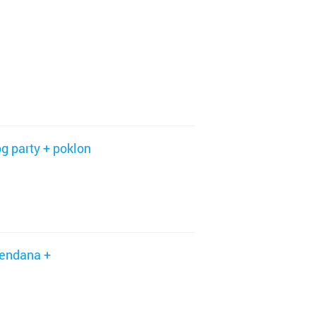
ć
adiška
g party + poklon
d
đendana +
je