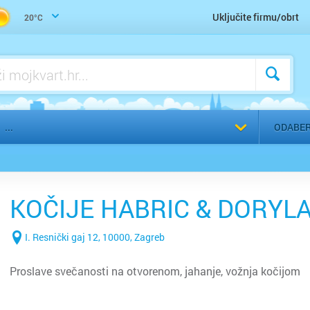
g
Sveučilište, veleučilište, visoka škola, fakultet
Uključite firmu/obrt
20°C
Bakar
Benkov
Biograd
Bjelova
ODABER
Buzet
Čakovec
KOČIJE HABRIC & DORYL
Čazma
I. Resnički gaj 12, 10000, Zagreb
Đakovo
Proslave svečanosti na otvorenom, jahanje, vožnja kočijom
Daruvar