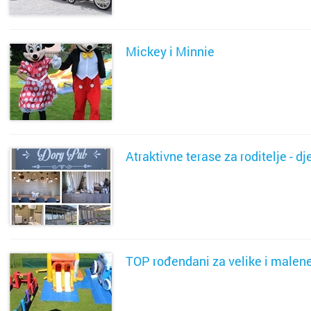
Slavons
Mickey i Minnie
Solin
Split
SAZNAJ VIŠE
Sukoša
Atraktivne terase za roditelje - d
Trogir
Umag
SAZNAJ VIŠE
Varaždi
Velika 
TOP rođendani za velike i malene
Vinkovc
SAZNAJ VIŠE