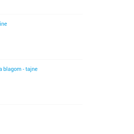
ca
line
r
a blagom - tajne
ć
a