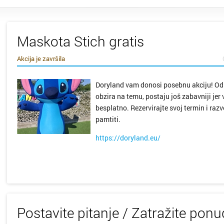
Donja S
Drniš
Maskota Stich gratis
Dubrovn
Akcija je završila
Dugo Se
Doryland vam donosi posebnu akciju! Od 
obzira na temu, postaju još zabavniji je
Gospić
besplatno. Rezervirajte svoj termin i raz
pamtiti.
Imotski
https://doryland.eu/
Ivanić 
Jastreb
Karlova
Postavite pitanje / Zatražite pon