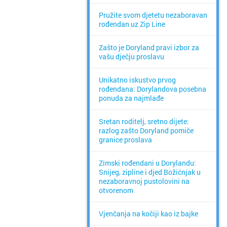
Pružite svom djetetu nezaboravan
rođendan uz Zip Line
Zašto je Doryland pravi izbor za
vašu dječju proslavu
Unikatno iskustvo prvog
rođendana: Dorylandova posebna
ponuda za najmlađe
Sretan roditelj, sretno dijete:
razlog zašto Doryland pomiče
granice proslava
Zimski rođendani u Dorylandu:
Snijeg, zipline i djed Božićnjak u
nezaboravnoj pustolovini na
otvorenom
Vjenčanja na kočiji kao iz bajke