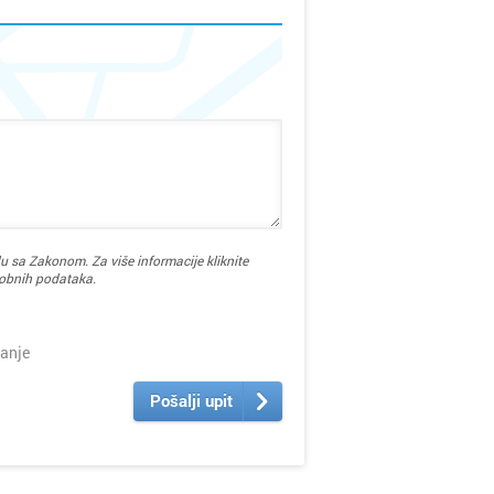
ica
ca
u sa Zakonom. Za više informacije kliknite
sobnih podataka.
anje
Pošalji upit
ka
istrica