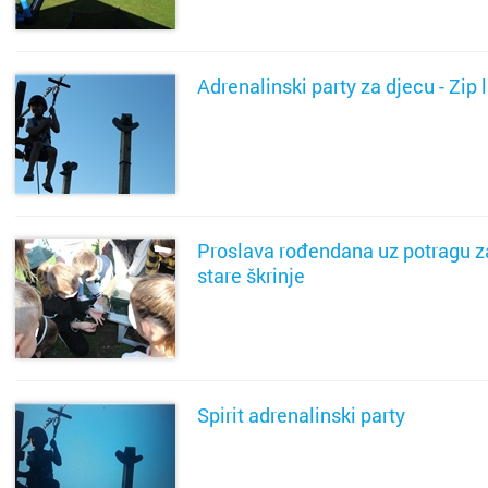
Viroviti
Vodice
Adrenalinski party za djecu - Zip 
Vrbovec
SAZNAJ VIŠE
Vukova
Zabok
Proslava rođendana uz potragu z
stare škrinje
Zadar
SAZNAJ VIŠE
Zagreb
Zapreši
Spirit adrenalinski party
Županj