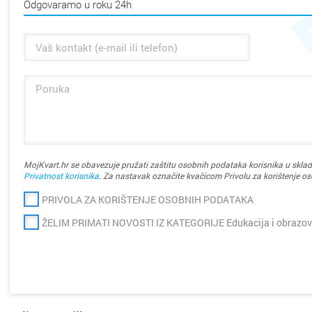
Kaštela
Odgovaramo u roku 24h
Knin
Koprivn
Kraljevi
Krapina
MojKvart.hr se obavezuje pružati zaštitu osobnih podataka korisnika u sklad
Križevci
Privatnost korisnika
. Za nastavak označite kvačicom Privolu za korištenje o
PRIVOLA ZA KORIŠTENJE OSOBNIH PODATAKA
Kutina
ŽELIM PRIMATI NOVOSTI IZ KATEGORIJE Edukacija i obrazov
Labin
Makars
Marija B