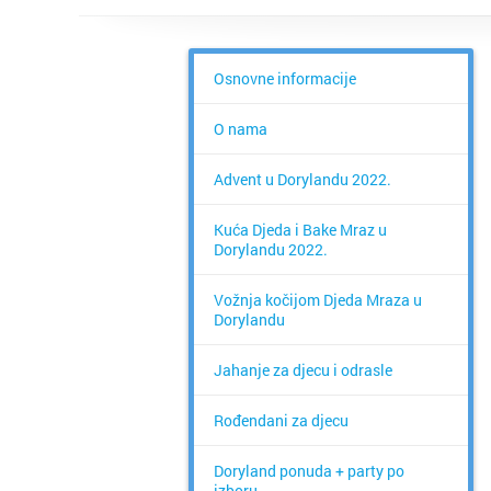
Osnovne informacije
O nama
Advent u Dorylandu 2022.
Kuća Djeda i Bake Mraz u
Dorylandu 2022.
Vožnja kočijom Djeda Mraza u
Dorylandu
Jahanje za djecu i odrasle
Rođendani za djecu
Doryland ponuda + party po
izboru