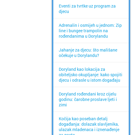
Eventi za tvrtke uz program za
djecu
Adrenalin i osmijeh u jednom: Zip
line i bungee trampolin na
rođendanima u Dorylandu
Jahanje za djecu: što mališane
očekuje u Dorylandu?
Doryland kao lokacija za
obiteljsko okupljanje: kako spojiti
djecu i odrasle u istom događaju
Doryland rođendani kroz cijelu
godinu: čarobne proslave ljeti i
zimi
Kočija kao poseban detalj
događanja: dolazak slavljenika,
ulazak mladenaca i iznenađenje
za goste