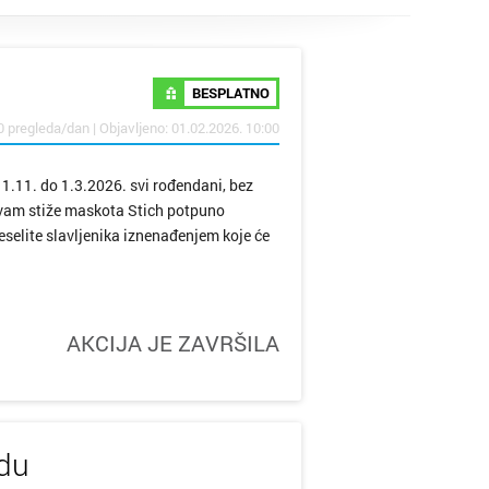
tubica
BESPLATNO
ik
0 pregleda/dan | Objavljeno: 01.02.2026. 10:00
lo
1.11. do 1.3.2026. svi rođendani, bez
r vam stiže maskota Stich potpuno
veselite slavljenika iznenađenjem koje će
Grad
AKCIJA JE ZAVRŠILA
arsko
c
udu