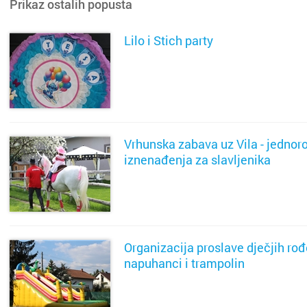
Prikaz ostalih popusta
Metkovi
Lilo i Stich party
Nin
SAZNAJ VIŠE
Nova Gr
Novalja
Vrhunska zabava uz Vila - jednoro
Novigra
iznenađenja za slavljenika
Omiš
SAZNAJ VIŠE
Opatija
Organizacija proslave dječjih ro
Oroslav
napuhanci i trampolin
Osijek
SAZNAJ VIŠE