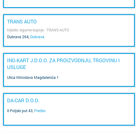
TRANS AUTO
Mjesto sigurne kupnje - TRANS AUTO
Dubrava 264
,
Dubrava
ING-KART J.D.O.O. ZA PROIZVODNJU, TRGOVINU I
USLUGE
Ulica Miroslava Magdalenića 1
DA-CAR D.O.O.
II Poljski put 43
,
Prečko