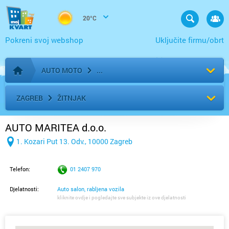
20°C
Pokreni svoj webshop
Uključite firmu/obrt
AUTO MOTO
Početna stranica
ZAGREB
ŽITNJAK
AUTO MARITEA d.o.o.
1. Kozari Put 13. Odv., 10000 Zagreb
Telefon:
01 2407 970
Djelatnosti:
Auto salon, rabljena vozila
kliknite ovdje i pogledajte sve subjekte iz ove djelatnosti