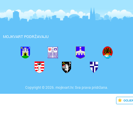
MOJKVART PODRŽAVAJU
Copyright © 2026. mojkvart.hr. Sva prava pridržana.
OCIJE