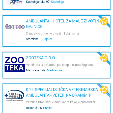
Kustošijanska 97
,
Kustošija
AMBULANTA I HOTEL ZA MALE ŽIVOTINJE
GAJNICE
S ljubavlju brinemo o vašim ljubimcima
Storžićka 1
,
Gajnice
ZOOTEKA D.O.O.
Veterinarska ljekarna i pet shop u centru Zagreba
Martićeva 14a
,
Medveščak
0-24-SPECIJALISTIČKA VETERINARSKA
AMBULANTA - VETERINA BRANIMIR
Veterina Branimir" je ambulanta kojoj je primarni cilj
dobrobit i očuvanje zdravlja Vaših ljubimaca. Ambulanta
Dekanići 15
,
Prečko
koja svoje vrijednosti temelji na poštenju, znanju i iskustvu.