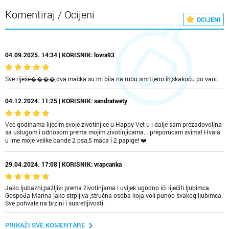
Komentiraj / Ocijeni
OCIJENI
04.09.2025. 14:34 | KORISNIK: lovra93
Sve riješe����,dva mačka su mi bila na rubu smrti,eno ih,skakuću po vani.
04.12.2024. 11:25 | KORISNIK: sandratwety
Vec godinama lijecim svoje zivotinjice u Happy Vet-u i dalje sam prezadovoljna
sa uslugom i odnosom prema mojim zivotinjicama... preporucam svima! Hvala
u ime moje velike bande 2 psa,5 maca i 2 papige! ❤️
29.04.2024. 17:08 | KORISNIK: vrapcanka
Jako ljubazni,pažljivi prema životinjama i uvijek ugodno ići liječiti ljubimca.
Gospođa Marina jako strpljiva ,stručna osoba koja voli punoo svakog ljubimca.
Sve pohvale na brzini i susretljivosti.
PRIKAŽI SVE KOMENTARE