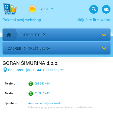
20°C
Pokreni svoj webshop
Uključite firmu/obrt
AUTO MOTO
Početna stranica
ZAGREB
TREŠNJEVKA
GORAN ŠIMURINA d.o.o.
Barutanski jarak 144, 10000 Zagreb
Telefon:
098 760 414
Telefon:
01 2910 422
Djelatnosti:
Auto salon, rabljena vozila
kliknite ovdje i pogledajte sve subjekte iz ove djelatnosti