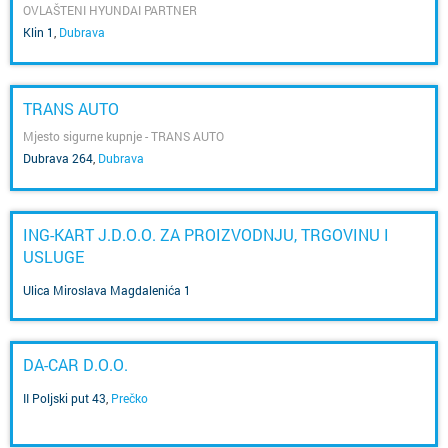
OVLAŠTENI HYUNDAI PARTNER
Klin 1
,
Dubrava
TRANS AUTO
Mjesto sigurne kupnje - TRANS AUTO
Dubrava 264
,
Dubrava
ING-KART J.D.O.O. ZA PROIZVODNJU, TRGOVINU I
USLUGE
Ulica Miroslava Magdalenića 1
DA-CAR D.O.O.
II Poljski put 43
,
Prečko